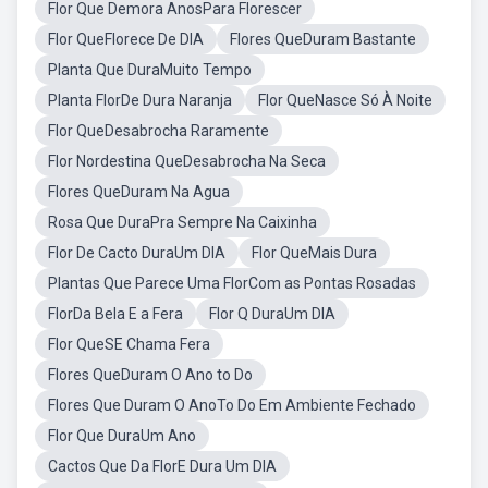
Flor Que Demora AnosPara Florescer
Flor QueFlorece De DIA
Flores QueDuram Bastante
Planta Que DuraMuito Tempo
Planta FlorDe Dura Naranja
Flor QueNasce Só À Noite
Flor QueDesabrocha Raramente
Flor Nordestina QueDesabrocha Na Seca
Flores QueDuram Na Agua
Rosa Que DuraPra Sempre Na Caixinha
Flor De Cacto DuraUm DIA
Flor QueMais Dura
Plantas Que Parece Uma FlorCom as Pontas Rosadas
FlorDa Bela E a Fera
Flor Q DuraUm DIA
Flor QueSE Chama Fera
Flores QueDuram O Ano to Do
Flores Que Duram O AnoTo Do Em Ambiente Fechado
Flor Que DuraUm Ano
Cactos Que Da FlorE Dura Um DIA