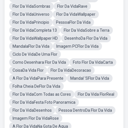
Flor Da VidaSombras
Flor Da VidaRave
Flor Da VidaUniverso
Flor Da VidaWallpaper
Flor Da VidaPrincipio
PessoaFlor Da Vida
Flor Da VidaCompleta 13
Flor Da VidaSobre a Terra
Flor Da VidaWallpaper HD
DesenhoDa Flor Da Vida
MandalaFlor Da Vida
Imagem PCFlor Da Vida
Ciclo De VidaDe Uma Flor
Como Desenhara Flor Da Vida
Foto Flor Da VidaCarta
CoisaDa Vida Flor
Flor Da VidaDecoracao
A Flor Da VidaPara Presente
Mandal 'SFlor Da Vida
Folha Cheia DeFlor Da Vida
Flor Da VidaCom Todas as Cores
Flor Da Vida FlorReal
Flor Da VidaFesta Foto Panoramica
Flor Da VidaDesenhos
Pessoa DentroDa Flor Da Vida
Imagem Flor Da VidaRose
A Flor Da VidaNa Gota De Agua