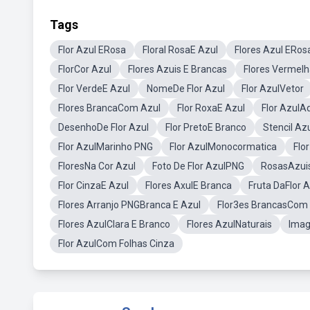
Tags
Flor Azul ERosa
Floral RosaE Azul
Flores Azul ERos
FlorCor Azul
Flores Azuis E Brancas
Flores Vermelh
Flor VerdeE Azul
NomeDe Flor Azul
Flor AzulVetor
Flores BrancaCom Azul
Flor RoxaE Azul
Flor AzulA
DesenhoDe Flor Azul
Flor PretoE Branco
Stencil Az
Flor AzulMarinho PNG
Flor AzulMonocormatica
Flo
FloresNa Cor Azul
Foto De Flor AzulPNG
RosasAzuis
Flor CinzaE Azul
Flores AxulE Branca
Fruta DaFlor 
Flores Arranjo PNGBranca E Azul
Flor3es BrancasCom
Flores AzulClara E Branco
Flores AzulNaturais
Imag
Flor AzulCom Folhas Cinza