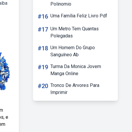
aiba
Polinomio
#16
Uma Família Feliz Livro Pdf
#17
Um Metro Tem Quantas
Polegadas
#18
Um Homem Do Grupo
Sanguíneo Ab
#19
Turma Da Monica Jovem
Manga Online
#20
Tronco De Arvores Para
Imprimir
ém
s, e
sem