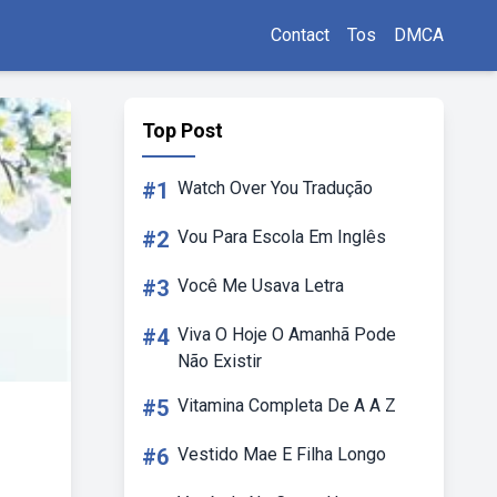
Contact
Tos
DMCA
Top Post
#1
Watch Over You Tradução
#2
Vou Para Escola Em Inglês
#3
Você Me Usava Letra
#4
Viva O Hoje O Amanhã Pode
Não Existir
#5
Vitamina Completa De A A Z
#6
Vestido Mae E Filha Longo