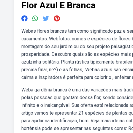
Flor Azul E Branca
Webas flores brancas tem como significado paz e se
casamentos. Webfotos, nomes e espécies de flores br
montagem do seu jardim ou do seu projeto paisagísti
prosperidade. Descubra quais são as espécies mais p
azulzinha solitária. Planta rústica tipicamente brasile
precisa falar, né?) e as folhas,. Webas azuis são enc
calma e inspiradora é perfeita para colorir o , enfeitar
Weba gardênia branca é uma das variações mais tradi
pelas pessoas que gostam dessa flor, sendo consider
infinito e o inalcançável. Sua oferta está relacionad
artigo vamos te apresentar 21 espécies de plantas q
para ajudar na identificação, bem. Veja mais ideias so
hortênsia pode se apresentar nas seguintes cores: Ro