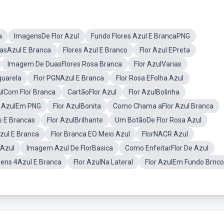
a
ImagensDe Flor Azul
Fundo Flores Azul E BrancaPNG
asAzul E Branca
Flores Azul E Branco
Flor Azul EPreta
Imagem De DuasFlores Rosa Branca
Flor AzulVarias
quarela
Flor PGNAzul E Branca
Flor Rosa EFolha Azul
ulCom Flor Branca
CartãoFlor Azul
Flor AzulBolinha
r AzulEm PNG
Flor AzulBonita
Como Chama aFlor Azul Branca
 E Brancas
Flor AzulBrilhante
Um BotãoDe Flor Rosa Azul
Azul E Branca
Flor Branca EO Meio Azul
FlorNACR Azul
 Azul
Imagem Azul De FlorBasica
Como EnfeitarFlor De Azul
ens 4Azul E Branca
Flor AzulNa Lateral
Flor AzulEm Fundo Brnco