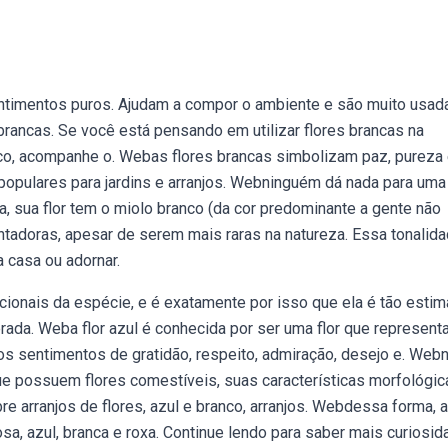
ntimentos puros. Ajudam a compor o ambiente e são muito usa
ancas. Se você está pensando em utilizar flores brancas na
co, acompanhe o. Webas flores brancas simbolizam paz, pureza
opulares para jardins e arranjos. Webninguém dá nada para uma
ira, sua flor tem o miolo branco (da cor predominante a gente não
antadoras, apesar de serem mais raras na natureza. Essa tonalid
 a casa ou adornar.
cionais da espécie, e é exatamente por isso que ela é tão esti
ada. Weba flor azul é conhecida por ser uma flor que represent
a aos sentimentos de gratidão, respeito, admiração, desejo e. Web
ue possuem flores comestíveis, suas características morfológic
bre arranjos de flores, azul e branco, arranjos. Webdessa forma, a
sa, azul, branca e roxa. Continue lendo para saber mais curiosi