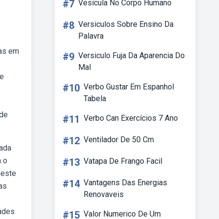
#7
Vesícula No Corpo Humano
#8
Versiculos Sobre Ensino Da
Palavra
das em
#9
Versiculo Fuja Da Aparencia Do
Mal
 e
#10
Verbo Gustar Em Espanhol
Tabela
ade
#11
Verbo Can Exercícios 7 Ano
#12
Ventilador De 50 Cm
mada
a o
#13
Vatapa De Frango Facil
neste
#14
Vantagens Das Energias
as
Renovaveis
dades
#15
Valor Numerico De Um