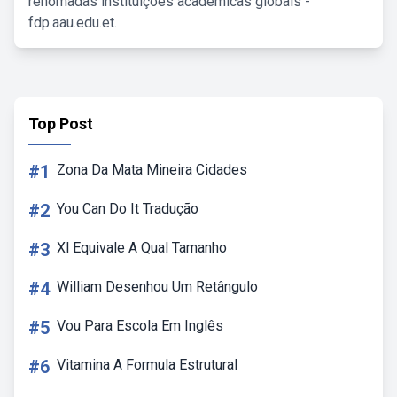
renomadas instituições acadêmicas globais -
fdp.aau.edu.et.
Top Post
#1
Zona Da Mata Mineira Cidades
#2
You Can Do It Tradução
#3
Xl Equivale A Qual Tamanho
#4
William Desenhou Um Retângulo
#5
Vou Para Escola Em Inglês
#6
Vitamina A Formula Estrutural