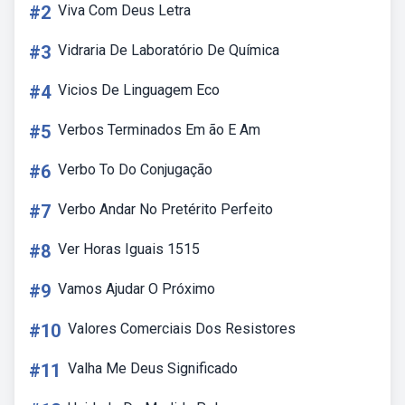
#2
Viva Com Deus Letra
#3
Vidraria De Laboratório De Química
#4
Vicios De Linguagem Eco
#5
Verbos Terminados Em ão E Am
#6
Verbo To Do Conjugação
#7
Verbo Andar No Pretérito Perfeito
#8
Ver Horas Iguais 1515
#9
Vamos Ajudar O Próximo
#10
Valores Comerciais Dos Resistores
#11
Valha Me Deus Significado