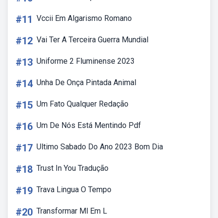
#11
Vccii Em Algarismo Romano
#12
Vai Ter A Terceira Guerra Mundial
#13
Uniforme 2 Fluminense 2023
#14
Unha De Onça Pintada Animal
#15
Um Fato Qualquer Redação
#16
Um De Nós Está Mentindo Pdf
#17
Ultimo Sabado Do Ano 2023 Bom Dia
#18
Trust In You Tradução
#19
Trava Lingua O Tempo
#20
Transformar Ml Em L