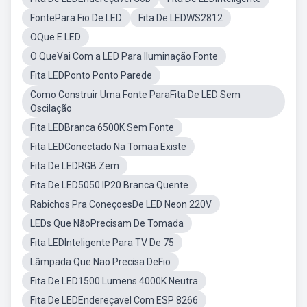
FontePara Fio De LED
Fita De LEDWS2812
OQue E LED
O QueVai Com a LED Para Iluminação Fonte
Fita LEDPonto Ponto Parede
Como Construir Uma Fonte ParaFita De LED Sem
Oscilação
Fita LEDBranca 6500K Sem Fonte
Fita LEDConectado Na Tomaa Existe
Fita De LEDRGB Zem
Fita De LED5050 IP20 Branca Quente
Rabichos Pra ConeçoesDe LED Neon 220V
LEDs Que NãoPrecisam De Tomada
Fita LEDInteligente Para TV De 75
Lâmpada Que Nao Precisa DeFio
Fita De LED1500 Lumens 4000K Neutra
Fita De LEDEndereçavel Com ESP 8266