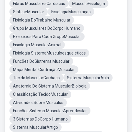
Fibras MuscularesCardiacas
MúsculoFisiologia
SínteseMuscular
FisiologiaMusculaçao
Fisiologia DoTrabalho Muscular
Grupo Musculares DoCorpo Humano
Exercícios Para Cada GrupoMuscular
Fisiologia MuscularAnimal
Fisiologia SistemaMusculoesqueléticos
Funções DoSistrema Muscular
Mapa Mental ContraçãoMuscular
Tecido MuscularCardiaco
Sistema MuscularAula
Anatomia Do Sistema MuscularBiologia
Classificação TecidoMuscular
Atividades Sobre Músculos
Funções Sistema MuscularAprendicular
3 Sistemas DoCorpo Humano
Sistema MuscularArtigo