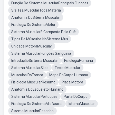
Função Do Sistema MuscularPrincipais Funcoes
Si's Tea MuscularToda Materia
Anatomia DoSitema Muscular
Fisiologia Do SistemaMotor
Sistema MuscularÉ Composto Pelo Quê
Tipos De Músculos NoSistema Mus
Unidade MotoraMuscular
Sistema MuscularFunções Sanguinia
IntroduçãoSistema Muscular
FisiologiaHumana
Sistema MuscularSlide
TecidoMuscular
Musculos DoTronco
Mapa DoCorpo Humano
Fisiologia MuscularResumo
Placa Motora
Anatomia DoEsqueleto Humano
Sistema MuscularPortuques
Parte DoCorpo
Fisiologia Do SistemaMiofascial
IstemaMuscular
Sisema MuscularDesenho