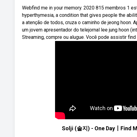
Webfind me in your memory. 2020 815 membros 1 esta
hyperthymesia, a condition that gives people the abil
a atenção de todos, cruza o caminho de jeong hoon. Ape
um jovem apresentador do telejornal lee jung hoon (in
Streaming, compre ou alugue. Você pode assistir fin
Solji (솔지) - One Day〡Find 