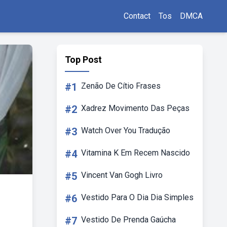
Contact
Tos
DMCA
Top Post
#1
Zenão De Cítio Frases
#2
Xadrez Movimento Das Peças
#3
Watch Over You Tradução
#4
Vitamina K Em Recem Nascido
#5
Vincent Van Gogh Livro
#6
Vestido Para O Dia Dia Simples
#7
Vestido De Prenda Gaúcha