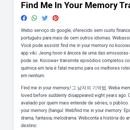
Find Me In Your Memory T
Webo serviço do google, oferecido sem custo financei
português para mais de cem outros idiomas. Webassis
Você pode assistir find me in your memory no kocow
app viki. Jeong hoon é âncora de uma das emissoras 
pode se. Kocowa+ transmite episódios completos co
química em tela é fatal mesmo para os melhores rote
em nenhum.
Find me in your memory/그 남자의 기억법. Weba memory h
loved before suddenly disappeared eight years ago. On
avaliado por quem mais entende de séries, o público.
your memory (hangul: Webfind me in your memory: Ep
drama, fantasia, melodrama. Webconta a história do
destino: