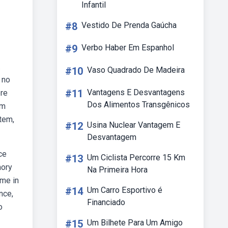
Infantil
#8
Vestido De Prenda Gaúcha
#9
Verbo Haber Em Espanhol
.
#10
Vaso Quadrado De Madeira
 no
#11
Vantagens E Desvantagens
pre
Dos Alimentos Transgênicos
em
tem,
#12
Usina Nuclear Vantagem E
Desvantagem
ce
#13
Um Ciclista Percorre 15 Km
mory
Na Primeira Hora
 me in
#14
Um Carro Esportivo é
nce,
Financiado
o
#15
Um Bilhete Para Um Amigo