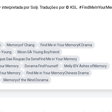
interpretada por Solji. Traduções por © KSL. #FindMeInYourM
o
Memoryof Chang
Find Me in Your MemoryK Drama
-Young
Moon GA Young Boyfriend
quis Das Roupas Da SerieFind Me in Your Memory
Your Memory
Dorama FindYourself
Melly IDV Ashes ofMemory
 Your Memory
Find Me in Your MemoryChinese Drama
Memoryof the Wind Dorama