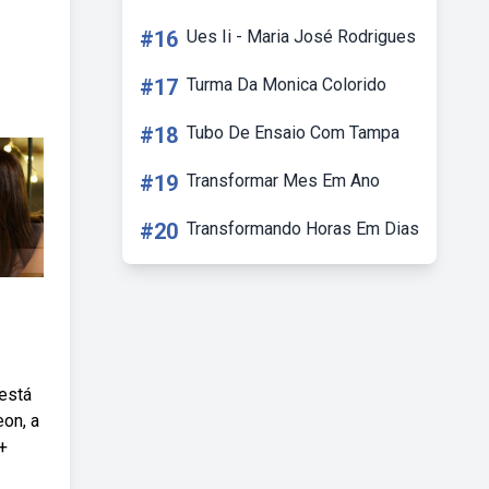
#16
Ues Ii - Maria José Rodrigues
#17
Turma Da Monica Colorido
#18
Tubo De Ensaio Com Tampa
#19
Transformar Mes Em Ano
#20
Transformando Horas Em Dias
 está
eon, a
+