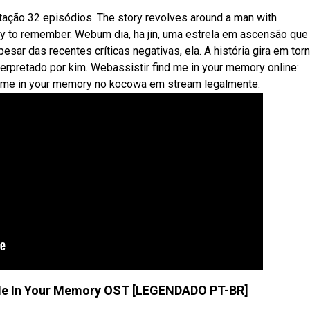
ção 32 episódios. The story revolves around a man with
ity to remember. Webum dia, ha jin, uma estrela em ascensão que 
sar das recentes críticas negativas, ela. A história gira em tor
terpretado por kim. Webassistir find me in your memory online:
d me in your memory no kocowa em stream legalmente.
Me In Your Memory OST [LEGENDADO PT-BR]