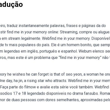
radução
ro, traduz instantaneamente palavras, frases e páginas da do
tir find me in your memory online: Streaming, compre ou alugue
a em stream legalmente. Webfind me in your memory. Disponível
de tv mais populares do país. Ele é um homem bonito, que sem
m legendas em inglês, português e espanhol. Webum elenco s
iros, mas este é um problema que “find me in your memory” não 
e wishes he can forget is that of seo yeon, a woman he on
e day, ha jin, a rising star who attracts. Webfind me in your me
 Faça parte do filmow e avalie esta série você também. Webfind
isodios 17 e 18 legendado disponiveis no drama fansubs. Roma
 amor de duas pessoas com dores semelhantes, aproximadas pel