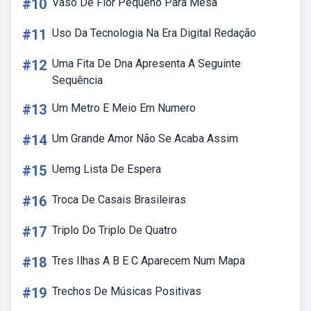
#10
Vaso De Flor Pequeno Para Mesa
#11
Uso Da Tecnologia Na Era Digital Redação
#12
Uma Fita De Dna Apresenta A Seguinte
Sequência
#13
Um Metro E Meio Em Numero
#14
Um Grande Amor Não Se Acaba Assim
#15
Uemg Lista De Espera
#16
Troca De Casais Brasileiras
#17
Triplo Do Triplo De Quatro
#18
Tres Ilhas A B E C Aparecem Num Mapa
#19
Trechos De Músicas Positivas