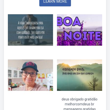
LEARN MORE
deus obrigado gratidão
melhorcomdeus br
mensagens gratidao