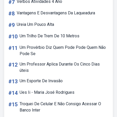
#7
Verbos Atividades 4 Ano
#8
Vantagens E Desvantagens Da Laqueadura
#9
Ureia Um Pouco Alta
#10
Um Trilho De Trem De 10 Metros
#11
Um Provérbio Diz Quem Pode Pode Quem Não
Pode Se
#12
Um Professor Aplica Durante Os Cinco Dias
úteis
#13
Um Esporte De Invasão
#14
Ues Ii - Maria José Rodrigues
#15
Troquei De Celular E Não Consigo Acessar O
Banco Inter