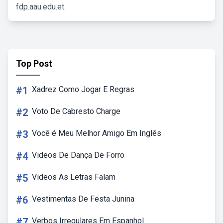
fdp.aau.edu.et.
Top Post
#1
Xadrez Como Jogar E Regras
#2
Voto De Cabresto Charge
#3
Você é Meu Melhor Amigo Em Inglês
#4
Videos De Dança De Forro
#5
Videos As Letras Falam
#6
Vestimentas De Festa Junina
#7
Verbos Irregulares Em Espanhol