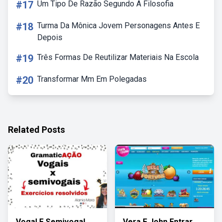
#17
Um Tipo De Razão Segundo A Filosofia
#18
Turma Da Mônica Jovem Personagens Antes E
Depois
#19
Três Formas De Reutilizar Materiais Na Escola
#20
Transformar Mm Em Polegadas
Related Posts
Vogal E Semivogal
Vera E John Entrar