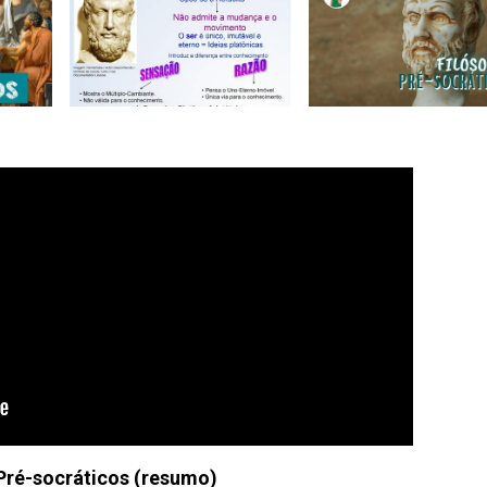
Pré-socráticos (resumo)