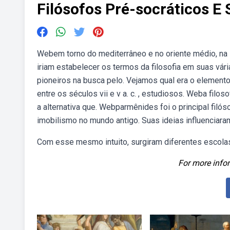
Filósofos Pré-socráticos E 
Webem torno do mediterrâneo e no oriente médio, na ín
iriam estabelecer os termos da filosofia em suas vári
pioneiros na busca pelo. Vejamos qual era o elemento 
entre os séculos vii e v a. c. , estudiosos. Weba filoso
a alternativa que. Webparmênides foi o principal fil
imobilismo no mundo antigo. Suas ideias influenciaram
Com esse mesmo intuito, surgiram diferentes escolas
For more infor