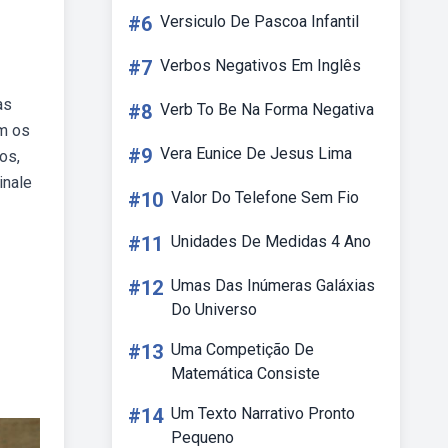
#6
Versiculo De Pascoa Infantil
#7
Verbos Negativos Em Inglês
as
#8
Verb To Be Na Forma Negativa
am os
#9
Vera Eunice De Jesus Lima
os,
inale
#10
Valor Do Telefone Sem Fio
#11
Unidades De Medidas 4 Ano
#12
Umas Das Inúmeras Galáxias
Do Universo
#13
Uma Competição De
Matemática Consiste
#14
Um Texto Narrativo Pronto
Pequeno