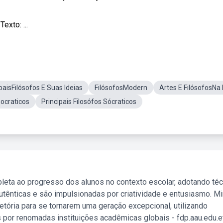
exto: ...
paisFilósofos E Suas Ideias
FilósofosModern
Artes E FilósofosNa
ocraticos
Principais Filosófos Sócraticos
leta ao progresso dos alunos no contexto escolar, adotando té
tênticas e são impulsionadas por criatividade e entusiasmo. M
etória para se tornarem uma geração excepcional, utilizando
 por renomadas instituições acadêmicas globais - fdp.aau.edu.et