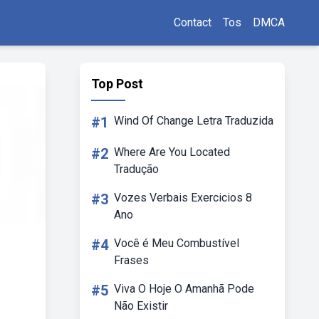
Contact
Tos
DMCA
Top Post
#1
Wind Of Change Letra Traduzida
#2
Where Are You Located
Tradução
#3
Vozes Verbais Exercicios 8
Ano
#4
Você é Meu Combustível
Frases
#5
Viva O Hoje O Amanhã Pode
Não Existir