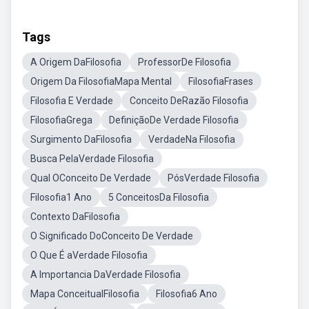
Tags
A Origem DaFilosofia
ProfessorDe Filosofia
Origem Da FilosofiaMapa Mental
FilosofiaFrases
Filosofia E Verdade
Conceito DeRazão Filosofia
FilosofiaGrega
DefiniçãoDe Verdade Filosofia
Surgimento DaFilosofia
VerdadeNa Filosofia
Busca PelaVerdade Filosofia
Qual OConceito De Verdade
PósVerdade Filosofia
Filosofia1 Ano
5 ConceitosDa Filosofia
Contexto DaFilosofia
O Significado DoConceito De Verdade
O Que É aVerdade Filosofia
A Importancia DaVerdade Filosofia
Mapa ConceitualFilosofia
Filosofia6 Ano