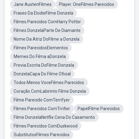
Jane AustenFilmes
Player. OneFilmes Parecidos
Frases Da ElodieFilme Donzela
Filmes Parecidos ComHarry Potter
Filmes DonzelaParte De Diamante
Nome Da Atriz DoFilme a Donzela
Filmes ParecidosElementos
Memes Do Filma aDonzela
Previa Escrita DoFilme Donzela
DonzelaCapa Do Filme Oficial
Todos Menos VoceFilmes Parecidos
Coração ComLabirinto Filme Donzela
Filme Parecido ComTerrifyer
Filmes Parecidos ComTrrifier
PapelFilme Parecidos
Filme DonzelaNetflix Cena Do Casamento
Filmes Parecidos ComDuskwood
SubstitutosFilmes Parecidos