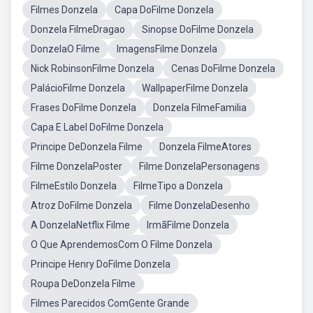
Filmes Donzela
Capa DoFilme Donzela
Donzela FilmeDragao
Sinopse DoFilme Donzela
DonzelaO Filme
ImagensFilme Donzela
Nick RobinsonFilme Donzela
Cenas DoFilme Donzela
PalácioFilme Donzela
WallpaperFilme Donzela
Frases DoFilme Donzela
Donzela FilmeFamilia
Capa E Label DoFilme Donzela
Principe DeDonzela Filme
Donzela FilmeAtores
Filme DonzelaPoster
Filme DonzelaPersonagens
FilmeEstilo Donzela
FilmeTipo a Donzela
Atroz DoFilme Donzela
Filme DonzelaDesenho
A DonzelaNetflix Filme
IrmãFilme Donzela
O Que AprendemosCom O Filme Donzela
Principe Henry DoFilme Donzela
Roupa DeDonzela Filme
Filmes Parecidos ComGente Grande