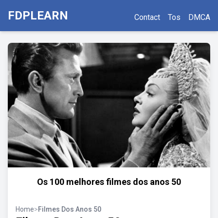
FDPLEARN
Contact
Tos
DMCA
Os 100 melhores filmes dos anos 50
Home
>
Filmes Dos Anos 50