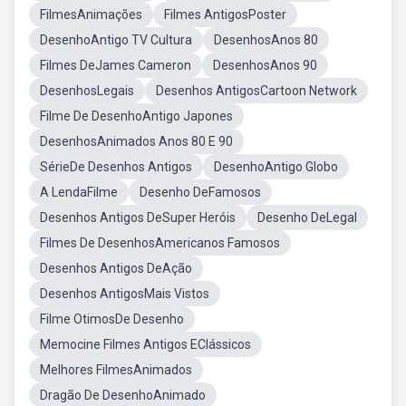
FilmesAnimações
Filmes AntigosPoster
DesenhoAntigo TV Cultura
DesenhosAnos 80
Filmes DeJames Cameron
DesenhosAnos 90
DesenhosLegais
Desenhos AntigosCartoon Network
Filme De DesenhoAntigo Japones
DesenhosAnimados Anos 80 E 90
SérieDe Desenhos Antigos
DesenhoAntigo Globo
A LendaFilme
Desenho DeFamosos
Desenhos Antigos DeSuper Heróis
Desenho DeLegal
Filmes De DesenhosAmericanos Famosos
Desenhos Antigos DeAção
Desenhos AntigosMais Vistos
Filme OtimosDe Desenho
Memocine Filmes Antigos EClássicos
Melhores FilmesAnimados
Dragão De DesenhoAnimado