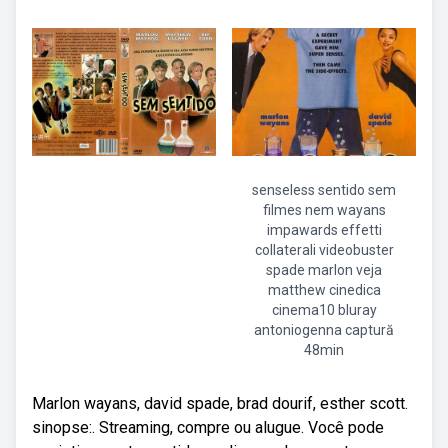
senseless sentido sem
filmes nem wayans
impawards effetti
collaterali videobuster
spade marlon veja
matthew cinedica
cinema10 bluray
antoniogenna captură
48min
Marlon wayans, david spade, brad dourif, esther scott.
sinopse:. Streaming, compre ou alugue. Você pode