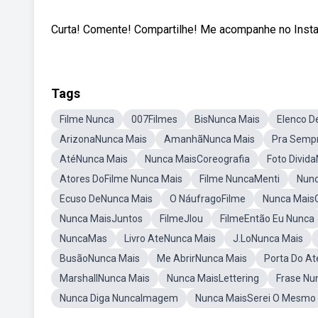
Curta! Comente! Compartilhe! Me acompanhe no Insta
Tags
Filme Nunca
007Filmes
BisNunca Mais
Elenco D
ArizonaNunca Mais
AmanhãNunca Mais
Pra Semp
AtéNunca Mais
Nunca MaisCoreografia
Foto Divid
Atores DoFilme Nunca Mais
Filme NuncaMenti
Nunc
Ecuso DeNunca Mais
O NáufragoFilme
Nunca Mais
Nunca MaisJuntos
FilmeJlou
FilmeEntão Eu Nunca
NuncaMas
Livro AteNunca Mais
J.LoNunca Mais
BusãoNunca Mais
Me AbrirNunca Mais
Porta Do A
MarshallNunca Mais
Nunca MaisLettering
Frase N
Nunca Diga NuncaImagem
Nunca MaisSerei O Mesmo