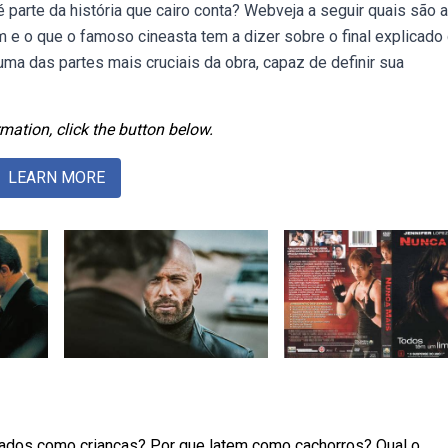
é parte da história que cairo conta? Webveja a seguir quais são 
m e o que o famoso cineasta tem a dizer sobre o final explicado
ma das partes mais cruciais da obra, capaz de definir sua
mation, click the button below.
LEARN MORE
tados como crianças? Por que latem como cachorros? Qual o