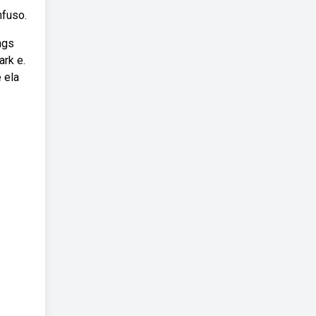
nfuso.
ngs
ark e.
 ela