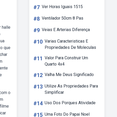
#7
Ver Horas Iguais 1515
#8
Ventilador 50cm 8 Pas
 halle
#9
Veias E Arterias Diferença
e
sua
#10
Varias Caracteristicas E
Propriedades De Moleculas
do que
achar
#11
Valor Para Construir Um
om
Quarto 4x4
mente
#12
Valha Me Deus Significado
e
#13
Utilize As Propriedades Para
Simplificar
 com o
om
#14
Uso Dos Porques Atividade
 filme
icar
#15
Uma Foto Do Papai Noel