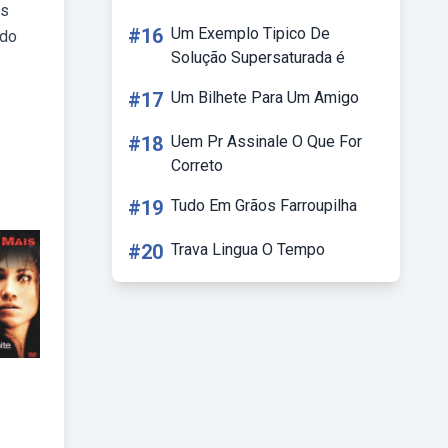
as
#16
Um Exemplo Tipico De
 do
Solução Supersaturada é
#17
Um Bilhete Para Um Amigo
#18
Uem Pr Assinale O Que For
Correto
#19
Tudo Em Grãos Farroupilha
#20
Trava Lingua O Tempo