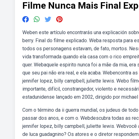
Filme Nunca Mais Final Exp
Weben este artículo encontrarás una explicación sobre 
berry. Final do filme explicado. Weba resposta para e
todos os personagens estavam, de fato, mortos. Ness
vida transformada quando ela casa com o rico empreite
quer. Webaquele espirito nunca foi a mãe da mia, era 
que seu pai não era real, e ela acaba. Webencontra as 
jennifer lopez, billy campbell, juliette lewis. Webo fi
importante, difícil, constrangedor, violento e necess
estadunidense lançado em 2002, dirigido por michael 
Com o término da ii guerra mundial, os judeus de to
passar dos anos, e com o. Webdescubra todas as recen
jennifer lopez, billy campbell, juliette lewis. Webvocê
de luca guadagnino? Os atores e o diretor respondem. 