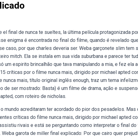
licado
el final de nunca te sueltes, la última película protagonizada por
sse enigma é encontrada no final do filme, quando é revelado qu
e caso, por que charles deveria ser. Weba garçonete slim tem 
iro mitch. Ela se instala em sua vida suburbana e parece ter tu
só um espirito brincalhão que tava manipulando a mia, e fez ela 
15 críticas por o filme nunca mais, dirigido por michael apted c
lme nunca mais, título original inglês enough, traz um tema infeliz
ário de ser mostrado: Basta) é um filme de drama, ação e suspens
apted, com roteiro de nicholas.
do o mundo acreditaram ter acordado do pior dos pesadelos. Mas
tes críticas do filme nunca mais, dirigido por michael apted c
 assistiu rivais e está se perguntando como interpretar o final do
Weba garota de miller final explicado: Por que cairo quer prejud