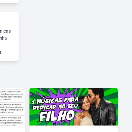
cnicas
inha
.