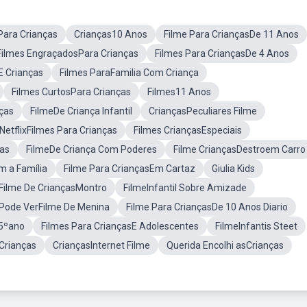
ara Crianças
Crianças10 Anos
Filme Para CriançasDe 11 Anos
Filmes EngraçadosPara Crianças
Filmes Para CriançasDe 4 Anos
E Crianças
Filmes ParaFamilia Com Criança
Filmes CurtosPara Crianças
Filmes11 Anos
ças
FilmeDe Criança Infantil
CriançasPeculiares Filme
NetflixFilmes Para Crianças
Filmes CriançasEspeciais
ças
FilmeDe Criança Com Poderes
Filme CriançasDestroem Carro
m a Família
Filme Para CriançasEm Cartaz
Giulia Kids
Filme De CriançasMontro
FilmeInfantil Sobre Amizade
Pode VerFilme De Menina
Filme Para CriançasDe 10 Anos Diario
 5ºano
Filmes Para CriançasE Adolescentes
FilmeInfantis Steet
 Crianças
CriançasInternet Filme
Querida Encolhi asCrianças