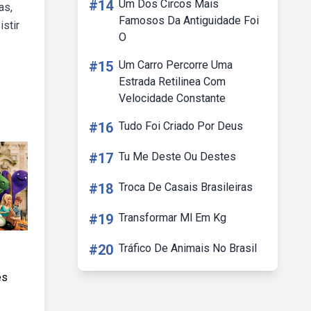
#14
Um Dos Circos Mais
as,
Famosos Da Antiguidade Foi
stir
O
#15
Um Carro Percorre Uma
Estrada Retilinea Com
Velocidade Constante
#16
Tudo Foi Criado Por Deus
#17
Tu Me Deste Ou Destes
#18
Troca De Casais Brasileiras
#19
Transformar Ml Em Kg
#20
Tráfico De Animais No Brasil
es