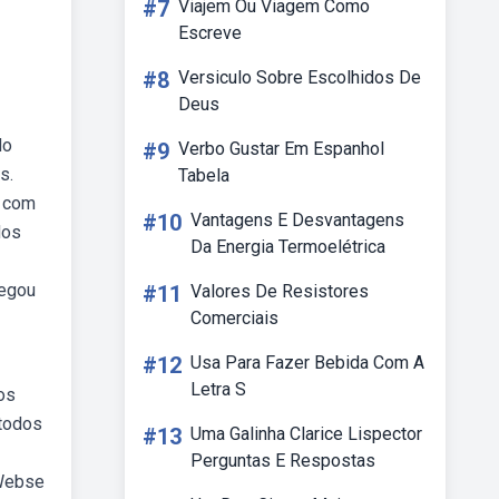
#7
Viajem Ou Viagem Como
Escreve
#8
Versiculo Sobre Escolhidos De
Deus
do
#9
Verbo Gustar Em Espanhol
s.
Tabela
r com
#10
Vantagens E Desvantagens
dos
Da Energia Termoelétrica
hegou
#11
Valores De Resistores
Comerciais
#12
Usa Para Fazer Bebida Com A
Letra S
os
 todos
#13
Uma Galinha Clarice Lispector
Perguntas E Respostas
 Webse