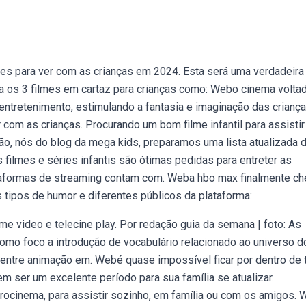
es para ver com as crianças em 2024. Esta será uma verdadeira
 os 3 filmes em cartaz para crianças como: Webo cinema volta
e entretenimento, estimulando a fantasia e imaginação das criança
 com as crianças. Procurando um bom filme infantil para assisti
ão, nós do blog da mega kids, preparamos uma lista atualizada 
s filmes e séries infantis são ótimas pedidas para entreter as
plataformas de streaming contam com. Weba hbo max finalmente c
s tipos de humor e diferentes públicos da plataforma:
me video e telecine play. Por redação guia da semana | foto: As
omo foco a introdução de vocabulário relacionado ao universo d
 entre animação em. Webé quase impossível ficar por dentro de
m ser um excelente período para sua família se atualizar.
orocinema, para assistir sozinho, em família ou com os amigos.