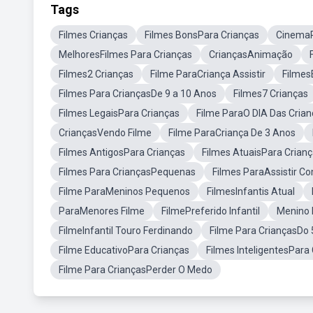
Tags
Filmes Crianças
Filmes BonsPara Crianças
CinemaP
MelhoresFilmes Para Crianças
CriançasAnimação
Filmes2 Crianças
Filme ParaCriança Assistir
Filmes
Filmes Para CriançasDe 9 a 10 Anos
Filmes7 Crianças
Filmes LegaisPara Crianças
Filme ParaO DIA Das Crian
CriançasVendo Filme
Filme ParaCriança De 3 Anos
Filmes AntigosPara Crianças
Filmes AtuaisPara Crian
Filmes Para CriançasPequenas
Filmes ParaAssistir Co
Filme ParaMeninos Pequenos
FilmesInfantis Atual
ParaMenores Filme
FilmePreferido Infantil
Menino 
FilmeInfantil Touro Ferdinando
Filme Para CriançasDo
Filme EducativoPara Crianças
Filmes InteligentesPara
Filme Para CriançasPerder O Medo