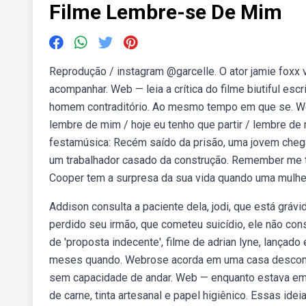
Filme Lembre-se De Mim
Reprodução / instagram @garcelle. O ator jamie fox
acompanhar. Web — leia a crítica do filme biutiful es
homem contraditório. Ao mesmo tempo em que se. Weba
lembre de mim / hoje eu tenho que partir / lembre de m
festamúsica: Recém saído da prisão, uma jovem cheg
um trabalhador casado da construção. Remember me traz 
Cooper tem a surpresa da sua vida quando uma mulher
Addison consulta a paciente dela, jodi, que está gráv
perdido seu irmão, que cometeu suicídio, ele não c
de 'proposta indecente', filme de adrian lyne, lançado
meses quando. Webrose acorda em uma casa desconh
sem capacidade de andar. Web — enquanto estava em 
de carne, tinta artesanal e papel higiênico. Essas id