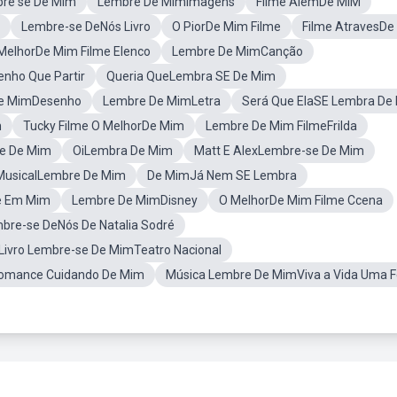
re se De Mim
Lembre De MimImagens
Filme AlémDe MIM
Lembre-se DeNós Livro
O PiorDe Mim Filme
Filme AtravesDe
MelhorDe Mim Filme Elenco
Lembre De MimCanção
nho Que Partir
Queria QueLembra SE De Mim
De MimDesenho
Lembre De MimLetra
Será Que ElaSE Lembra De
m
Tucky Filme O MelhorDe Mim
Lembre De Mim FilmeFrilda
re De Mim
OiLembra De Mim
Matt E AlexLembre-se De Mim
MusicalLembre De Mim
De MimJá Nem SE Lembra
te Em Mim
Lembre De MimDisney
O MelhorDe Mim Filme Ccena
mbre-se DeNós De Natalia Sodré
ivro Lembre-se De MimTeatro Nacional
Romance Cuidando De Mim
Música Lembre De MimViva a Vida Uma F