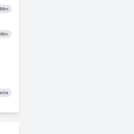
 Mim
 Mim
esta