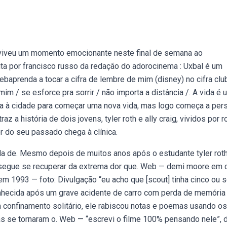
x viveu um momento emocionante neste final de semana ao
crita por francisco russo da redação do adorocinema : Uxbal é um
prenda a tocar a cifra de lembre de mim (disney) no cifra clu
im / se esforce pra sorrir / não importa a distância /. A vida é
a à cidade para começar uma nova vida, mas logo começa a pers
a história de dois jovens, tyler roth e ally craig, vividos por ro
 do seu passado chega à clínica.
ida de. Mesmo depois de muitos anos após o estudante tyler roth
onsegue se recuperar da extrema dor que. Web — demi moore em 
 em 1993 — foto: Divulgação “eu acho que [scout] tinha cinco ou 
ecida após um grave acidente de carro com perda de memória
confinamento solitário, ele rabiscou notas e poemas usando o
eias se tornaram o. Web — “escrevi o filme 100% pensando nele”, 