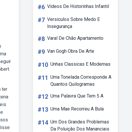
#6
Videos De Historinhas Infantil
#7
Versiculos Sobre Medo E
Insegurança
#8
Varal De Chão Apartamento
b
#9
Van Gogh Obra De Arte
 uma
eguir
#10
Unhas Classicas E Modernas
bert.
#11
Uma Tonelada Corresponde A
Quantos Quilogramas
 ter
#12
Uma Palavra Que Tem 5 A
cena
seis
#13
Uma Mae Recorreu A Bula
 e
ssos
#14
Um Dos Grandes Problemas
disse
Da Poluição Dos Mananciais