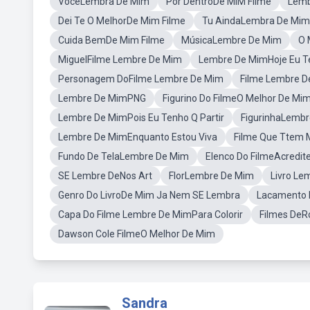
VocêLembra De Mim
Por DentroDe MIM Filme
Lemb
Dei Te O MelhorDe Mim Filme
Tu AindaLembra De Mim
Cuida BemDe Mim Filme
MúsicaLembre De Mim
O 
MiguelFilme Lembre De Mim
Lembre De MimHoje Eu Te
Personagem DoFilme Lembre De Mim
Filme Lembre 
Lembre De MimPNG
Figurino Do FilmeO Melhor De Mi
Lembre De MimPois Eu Tenho Q Partir
FigurinhaLemb
Lembre De MimEnquanto Estou Viva
Filme Que Ttem 
Fundo De TelaLembre De Mim
Elenco Do FilmeAcredi
SE Lembre DeNos Art
FlorLembre De Mim
Livro Le
Genro Do LivroDe Mim Ja Nem SE Lembra
Lacamento L
Capa Do Filme Lembre De MimPara Colorir
Filmes De
Dawson Cole FilmeO Melhor De Mim
Sandra