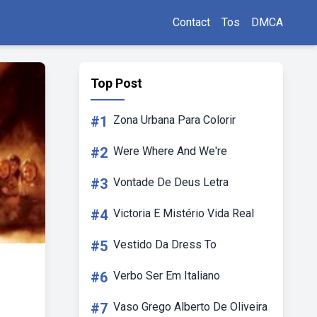
Contact
Tos
DMCA
Top Post
#1
Zona Urbana Para Colorir
#2
Were Where And We're
#3
Vontade De Deus Letra
#4
Victoria E Mistério Vida Real
#5
Vestido Da Dress To
#6
Verbo Ser Em Italiano
#7
Vaso Grego Alberto De Oliveira