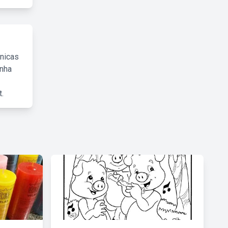
cnicas
inha
.