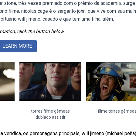
ver stone, três vezes premiado com o prêmio da academia, surge
ebno filme, nicolas cage é o sargento john, que vive com sua mul
ortuário will jimeno, casado e que tem uma filha, além.
mation, click the button below.
LEARN MORE
torres filme gêmeas
filme torres gêmea
dublado assistir
erídica, os personagens principais, will jimeno (michael peña)