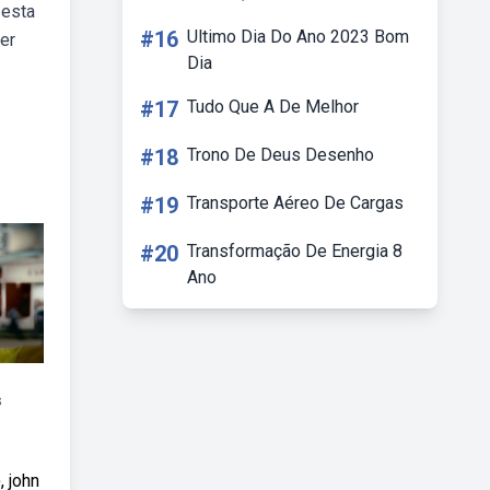
 esta
#16
Ultimo Dia Do Ano 2023 Bom
her
Dia
#17
Tudo Que A De Melhor
#18
Trono De Deus Desenho
#19
Transporte Aéreo De Cargas
#20
Transformação De Energia 8
Ano
s
, john