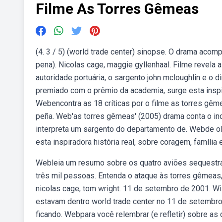
Filme As Torres Gêmeas
(4. 3 / 5) (world trade center) sinopse. O drama acomp
pena). Nicolas cage, maggie gyllenhaal. Filme revela
autoridade portuária, o sargento john mcloughlin e o d
premiado com o prêmio da academia, surge esta inspira
Webencontra as 18 críticas por o filme as torres gême
peña. Web'as torres gêmeas' (2005) drama conta o in
interpreta um sargento do departamento de. Webde ol
esta inspiradora história real, sobre coragem, família e
Webleia um resumo sobre os quatro aviões sequestr
três mil pessoas. Entenda o ataque às torres gêmeas,
nicolas cage, tom wright. 11 de setembro de 2001. Wi
estavam dentro world trade center no 11 de setembro,
ficando. Webpara você relembrar (e refletir) sobre a