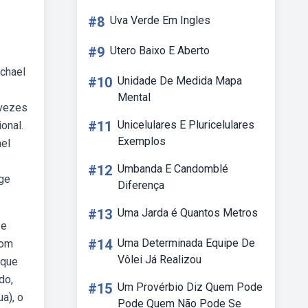
#8
Uva Verde Em Ingles
#9
Utero Baixo E Aberto
ichael
#10
Unidade De Medida Mapa
Mental
 vezes
#11
Unicelulares E Pluricelulares
onal.
Exemplos
ael
#12
Umbanda E Candomblé
rge
Diferença
#13
Uma Jarda é Quantos Metros
se
#14
Uma Determinada Equipe De
com
Vôlei Já Realizou
 que
do,
#15
Um Provérbio Diz Quem Pode
a), o
Pode Quem Não Pode Se