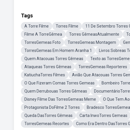
Tags
A Torre Filme
Torres Filme
11 De Setembro Torres
Filme A TorreGêmea
Torres GêmeasAtualmente
T
TorresGemeas Foto
TorresGemeas Montagem
Gem
TorresGemeas Em Homem Aranha 1
Livros Sobreas 
Quem Atacouas Torres Gêmeas
Texto as TorresGeme
Ataqueas Torres Gêmeas
TorresGemeas Reporteres
KatiuchaTorres Filmes
Avião Que Atacouas Torres G
O Que Fizeram Comas Torres Gemeas
Bombeiro Tor
Quem Derrubouas Torres Gêmeas
DocumentárioTorr
Disney Filme Das TorresGemeas Meme
O Que Tem Ao
Protagonista DoFilme 2 Torres
Bradesco TorresGeme
Queda DasTorres Gêmeas
Carta InwoTorres Gemeas
TorresGemeas Recortes
Como Era Dentro DasTorres