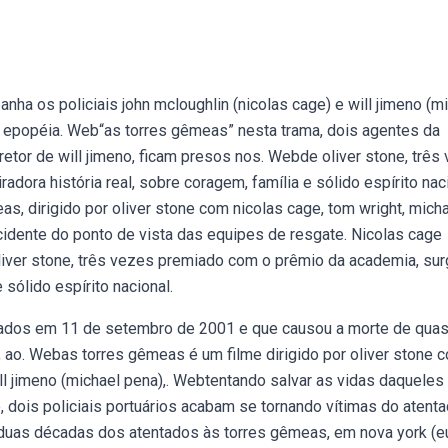
anha os policiais john mcloughlin (nicolas cage) e will jimeno (m
 a epopéia. Web“as torres gêmeas” nesta trama, dois agentes da
iretor de will jimeno, ficam presos nos. Webde oliver stone, três
dora história real, sobre coragem, família e sólido espírito naci
as, dirigido por oliver stone com nicolas cage, tom wright, mich
cidente do ponto de vista das equipes de resgate. Nicolas cage
iver stone, três vezes premiado com o prêmio da academia, su
 sólido espírito nacional.
ados em 11 de setembro de 2001 e que causou a morte de qua
 ao. Webas torres gêmeas é um filme dirigido por oliver stone 
ll jimeno (michael pena),. Webtentando salvar as vidas daqueles
 dois policiais portuários acabam se tornando vítimas do atenta
s duas décadas dos atentados às torres gêmeas, em nova york (eu