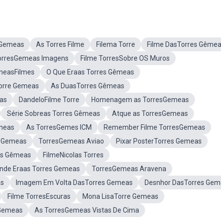
 Gemeas
As Torres Filme
Filema Torre
Filme DasTorres Gême
orresGemeas Imagens
Filme TorresSobre OS Muros
easFilmes
O Que Eraas Torres Gêmeas
Torre Gemeas
As DuasTorres Gêmeas
as
DandeloFilme Torre
Homenagem as TorresGemeas
Série Sobreas Torres Gêmeas
Atque as TorresGemeas
emeas
As TorresGemes ICM
Remember Filme TorresGemeas
reGemeas
TorresGemeas Aviao
Pixar PosterTorres Gemeas
es Gêmeas
FilmeNicolas Torres
nde Eraas Torres Gemeas
TorresGemeas Aravena
as
Imagem Em Volta DasTorres Gemeas
Desnhor DasTorres Gem
Filme TorresEscuras
Mona LisaTorre Gemeas
 Gemeas
As TorresGemeas Vistas De Cima