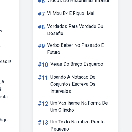
#6
Videos De Historinhas Infantil
#7
Vi Meu Ex E Fiquei Mal
#8
Verdades Para Verdade Ou
os
Desafio
#9
Verbo Beber No Passado E
e
Futuro
rasil!
#10
Veias Do Braço Esquerdo
#11
Usando A Notacao De
ja
Conjuntos Escreva Os
ê
Intervalos
ista
#12
Um Vasilhame Na Forma De
Um Cilindro
digo
#13
Um Texto Narrativo Pronto
Pequeno