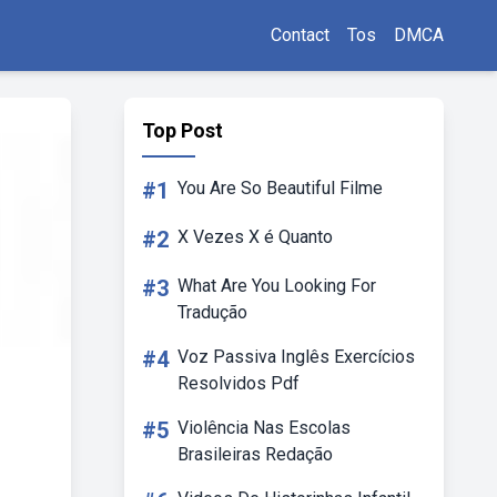
Contact
Tos
DMCA
Top Post
#1
You Are So Beautiful Filme
#2
X Vezes X é Quanto
#3
What Are You Looking For
Tradução
#4
Voz Passiva Inglês Exercícios
Resolvidos Pdf
#5
Violência Nas Escolas
Brasileiras Redação