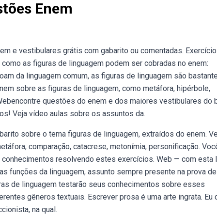
stões Enem
em e vestibulares grátis com gabarito ou comentadas. Exercíci
 como as figuras de linguagem podem ser cobradas no enem:
am da linguagem comum, as figuras de linguagem são bastant
em sobre as figuras de linguagem, como metáfora, hipérbole,
s. Webencontre questões do enem e dos maiores vestibulares do b
os! Veja vídeo aulas sobre os assuntos da.
arito sobre o tema figuras de linguagem, extraídos do enem. Ve
táfora, comparação, catacrese, metonímia, personificação. Voc
s conhecimentos resolvendo estes exercícios. Web — com esta l
 as funções da linguagem, assunto sempre presente na prova de
uras de linguagem testarão seus conhecimentos sobre esses
rentes gêneros textuais. Escrever prosa é uma arte ingrata. Eu 
ionista, na qual.