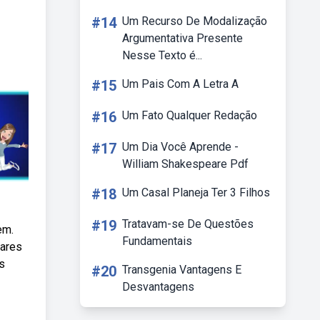
#14
Um Recurso De Modalização
Argumentativa Presente
Nesse Texto é...
#15
Um Pais Com A Letra A
#16
Um Fato Qualquer Redação
#17
Um Dia Você Aprende -
William Shakespeare Pdf
#18
Um Casal Planeja Ter 3 Filhos
#19
Tratavam-se De Questões
em.
Fundamentais
lares
s
#20
Transgenia Vantagens E
Desvantagens