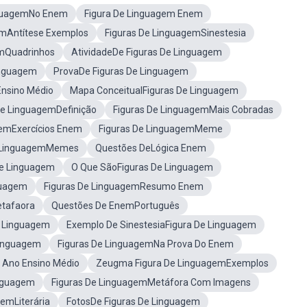
nguagemNo Enem
Figura De Linguagem Enem
emAntítese Exemplos
Figuras De LinguagemSinestesia
emQuadrinhos
AtividadeDe Figuras De Linguagem
inguagem
ProvaDe Figuras De Linguagem
Ensino Médio
Mapa ConceitualFiguras De Linguagem
De LinguagemDefinição
Figuras De LinguagemMais Cobradas
gemExercícios Enem
Figuras De LinguagemMeme
e LinguagemMemes
Questões DeLógica Enem
De Linguagem
O Que SãoFiguras De Linguagem
guagem
Figuras De LinguagemResumo Enem
etafaora
Questões De EnemPortuguês
e Linguagem
Exemplo De SinestesiaFigura De Linguagem
Linguagem
Figuras De LinguagemNa Prova Do Enem
 Ano Ensino Médio
Zeugma Figura De LinguagemExemplos
inguagem
Figuras De LinguagemMetáfora Com Imagens
gemLiterária
FotosDe Figuras De Linguagem