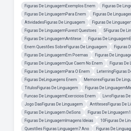
Figuras De LinguagemExemplos Enem
Figuras De Li
Figuras De LinguagemPara Enem
Figuras De Linguag
AtividadesFiguras De Linguagem
Figuras De Linguag
Figuras De LinguagemFuvest Questoes
5Figuras De L
Figuras De LinguagemAntitese
Figuras De Linguagem
Enem Questões SobreFiguras De Linguagem
Figuras 
Figuras De LinguagemEm Poemas
Figuras De Lingua
Figuras De LinguagemQue Caem No Enem
Figuras D
Figuras De LinguagemPara O Enem
LeterringFiguras 
Figuras DeLinguegens Enem
MemorexFiguras De Lin
TitulosFiguras De Linguagem
Figuras De LinguagemM
Funcao De LinguagemExercicios Enem
LivroFiguras D
Jogo DasFiguras De Linguagem
AntítesesFiguras De 
Figuras De Linguagem DeSons
Figuras De Linguagem1
Figuras De LinguagemImagens Ideias
10Figuras De L
Questões Figuras Linguagem7 Ano
Figuras De Lingua