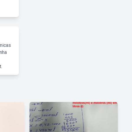
cnicas
inha
.