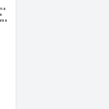
om a
e.
ra a