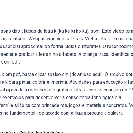
ons das sílabas da letra k (ka ke ki ko ku), som. Este vídeo te
cação infantil. Webpalavras com a letra k. Weba letra k é uma da
essencial apresentar de forma lúdica e interativa. O reconhecim
ntar e praticar a letra k no alfabeto. A criança traça, identifica 
 k em pdf.
a k em pdf, basta clicar abaixo em (download aqui). O arquivo ser
 k para pintar, colorir e imprimir; Atividades para educação infant
Webaprenda a reconhecer e grafar a letra k com as crianças do 1
 exercícios para desenvolver a consciência fonológica e a.
família silábica com brincadeiras, jogos e materiais concretos. V
ino fundamental i de acordo com a figura procure a palavra.
mation, click the button below.