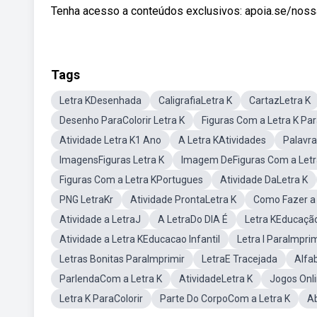
Tenha acesso a conteúdos exclusivos: apoia.se/noss
Tags
Letra KDesenhada
CaligrafiaLetra K
CartazLetra K
Desenho ParaColorir Letra K
Figuras Com a Letra K Pa
Atividade Letra K1 Ano
A Letra KAtividades
Palavra
ImagensFiguras Letra K
Imagem DeFiguras Com a Letr
Figuras Com a Letra KPortugues
Atividade DaLetra K
PNG LetraKr
Atividade ProntaLetra K
Como Fazer a
Atividade a LetraJ
A LetraDo DIA É
Letra KEducação 
Atividade a Letra KEducacao Infantil
Letra I ParaImprim
Letras Bonitas ParaImprimir
LetraE Tracejada
Alfab
ParlendaCom a Letra K
AtividadeLetra K
Jogos Onl
Letra K ParaColorir
Parte Do CorpoCom a Letra K
Ab