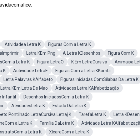
avidacomalice.
Atividadea Letra K
Figuras Com a Letra K
raImprimir
Letra KEm Png
A Letra KDesenhos
Figura Com K
sCom a Letra K
Figura LetraO
K Em LetraCursiva
Animaisa Let
a K
Actividade LetraE
Figuras Com a Letra KKombi
Letra Palavras KAlfabeto
Figuras Iniciadas ComSílabas Da Letra K
 Letra KEm Letra De Mao
Atividades Letra KAlfabetização
Infantil
Desenhos IniciadosCom a Letra K
ir
AtvidadesLetra K
Estudo DaLetra K
eto Pontilhado LetraCursiva Letraj K
TarefaLetra K
Letra KDese
ineCom a Letra K
Família DaLetra K
Atividade Letra KAlfabetizaç
istratoCom a Letra K
XícaraCom a Letra K