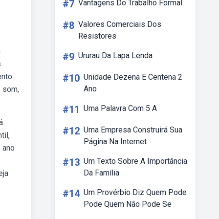
#7
Vantagens Do Trabalho Formal
#8
Valores Comerciais Dos
Resistores
m
#9
Ururau Da Lapa Lenda
s
ento
#10
Unidade Dezena E Centena 2
Ano
o som,
#11
Uma Palavra Com 5 A
á
#12
Uma Empresa Construirá Sua
il,
Página Na Internet
º ano
#13
Um Texto Sobre A Importância
Da Família
eja
#14
Um Provérbio Diz Quem Pode
Pode Quem Não Pode Se