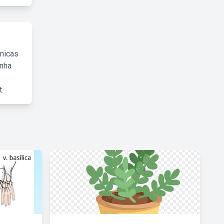
cnicas
inha
.