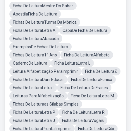
Ficha De LeituraMestre Do Saber
ApostilaFicha De Leitura
Fichas De LeituraTurma Da Mônica
Ficha De LeituraLetra A
CapaDe Ficha De Leitura
Ficha De LeituraAbacada
ExemplosDe Fichas De Leitura
Fichas De Leitura1º Ano
Ficha De LeituraAlfabeto
CadernoDe Leitura
Ficha LeituraLetra L
Leitura Alfabetização ParaImprimir
Ficha De LeituraZ
Ficha De LeituraDani Educar
Ficha De LeituraFonica
Ficha De LeituraLetra I
Ficha De Leitura DeFrases
Leituras ParaAlfabetização
Ficha De LeituraLetra M
Fichas De Leituraas Sílabas Simples
Ficha De LeituraLetra P
Ficha De LeituraLetra R
Ficha De LeituraLetra J
Ficha De LeituraVogais
Ficha De LeituraPronta Imprimir
Ficha De LeituraGibi