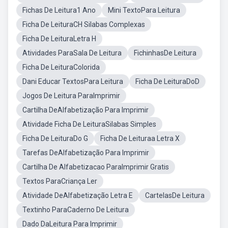
Fichas De Leitura1 Ano
Mini TextoPara Leitura
Ficha De LeituraCH Silabas Complexas
Ficha De LeituraLetra H
Atividades ParaSala De Leitura
FichinhasDe Leitura
Ficha De LeituraColorida
Dani Educar TextosPara Leitura
Ficha De LeituraDoD
Jogos De Leitura ParaImprimir
Cartilha DeAlfabetização Para Imprimir
Atividade Ficha De LeituraSilabas Simples
Ficha De LeituraDo G
Ficha De Leituraa Letra X
Tarefas DeAlfabetização Para Imprimir
Cartilha De Alfabetizacao ParaImprimir Gratis
Textos ParaCriança Ler
Atividade DeAlfabetização Letra E
CartelasDe Leitura
Textinho ParaCaderno De Leitura
Dado DaLeitura Para Imprimir