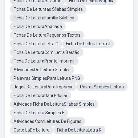
Ficha De LeituraAlfabeto
Ficha De LeituraVogais
Fichas De Leituraas Sílabas Simples
Ficha De LeituraFamília Silábica
Ficha De LeituraAbacada
Fichas De LeituraPequenos Textos
Ficha De LeituraLetra Q
Ficha De LeituraLetra J
Ficha De LeituraCom Letra Bastão
Ficha De LeituraPronta Imprimir
AtividadesDe Leitura Simples
Palavras SimplesPara Leitura PNG
Jogos De LeituraPara Imprimir
PavrasSimples Leitura
Ficha De LeituraDani Educar
Atividade Ficha De LeituraSilabas Simples
Ficha De Leitura Simples E
Atividades ComLeituras De Figuras
Carte LaDe Leitura
Ficha De LeituraLetra R