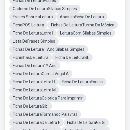
Fichas De LeituraFrases
Caderno De LeituraSílabas Simples
Frases Sobre aLeitura
ApostilaFicha De Leitura
FichaPOS Leitura
Fichas De LeituraTurma Da Mônica
Ficha De LeituraLetra I
LeituraCom Silabas Simples
Lista DeFrases Simples
Fichas De Leitura1 Ano Silabas Simples
FichinhasDe Leitura
Ficha De LeituraBL
Fichas De Leitura1º Ano
Ficha De LeituraCom a Vogal A
Ficha De LeituraLetra U
Ficha De LeituraFonica
Ficha De LeituraLetra M
Ficha De LeituraColorida Para Imprimir
Ficha De LeituraGibi
Ficha De LeituraFormando Palavras
Ficha De LeituraDa Letra F
Ficha De LeituraGE Gi