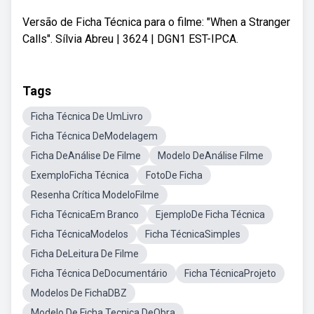
Versão de Ficha Técnica para o filme: "When a Stranger
Calls". Sílvia Abreu | 3624 | DGN1 EST-IPCA.
Tags
Ficha Técnica De UmLivro
Ficha Técnica DeModelagem
Ficha DeAnálise De Filme
Modelo DeAnálise Filme
ExemploFicha Técnica
FotoDe Ficha
Resenha Crítica ModeloFilme
Ficha TécnicaEm Branco
EjemploDe Ficha Técnica
Ficha TécnicaModelos
Ficha TécnicaSimples
Ficha DeLeitura De Filme
Ficha Técnica DeDocumentário
Ficha TécnicaProjeto
Modelos De FichaDBZ
Modelo De Ficha Tecnica DeObra