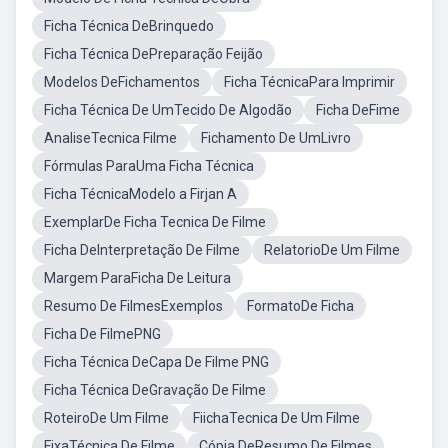
Ficha Técnica DeBrinquedo
Ficha Técnica DePreparação Feijão
Modelos DeFichamentos
Ficha TécnicaPara Imprimir
Ficha Técnica De UmTecido De Algodão
Ficha DeFime
AnaliseTecnica Filme
Fichamento De UmLivro
Fórmulas ParaUma Ficha Técnica
Ficha TécnicaModelo a Firjan A
ExemplarDe Ficha Tecnica De Filme
Ficha DeInterpretação De Filme
RelatorioDe Um Filme
Margem ParaFicha De Leitura
Resumo De FilmesExemplos
FormatoDe Ficha
Ficha De FilmePNG
Ficha Técnica DeCapa De Filme PNG
Ficha Técnica DeGravação De Filme
RoteiroDe Um Filme
FiichaTecnica De Um Filme
FixaTécnica De Filme
Cópia DeResumo De Filmes