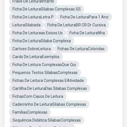
Frase De LeituraInfantil
Ficha De LeituraSilabas Complexas SS
Ficha De LeituraLetra P
Ficha De LeituraPara 1 Ano
LeituraSilabada
Ficha De LeituraBR CR Dr Cursiva
Ficha De Leituraas Esisos Us
Ficha De LeituraNha
Ficha De LeituraSilaba Complexa
Cartoes SobreLeitura
Fichas De LeituraColoridas
Cards De LeituraExemplos
Ficha De Leitura ComplexasQue Qui
Pequenos Textos SílabasComplexas
Fichas De Leitura Complexas EAtividade
Cartilha De LeituraDas Silabas Complexas
FichasCom Casos De Leitura
Caderninho De LeituraSílabas Complexas
FamíliasComplexas
Sequência Didática SílabasComplexas