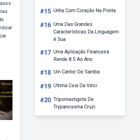
casos
#15
Unha Com Coração Na Ponta
emas
de
#16
Uma Das Grandes
ndicar
Características Da Linguagem
car.
é Sua
#17
Uma Aplicação Financeira
Rende 8 5 Ao Ano
#18
Um Cantor De Samba
#19
Ultima Ceia Da Vinci
#20
Tripomastigota De
Trypanosoma Cruzi