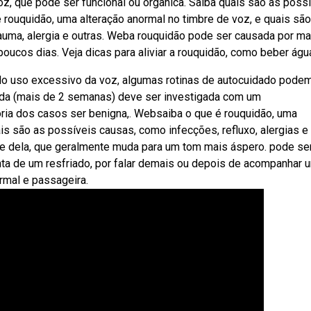
oz, que pode ser funcional ou orgânica. Saiba quais são as poss
 rouquidão, uma alteração anormal no timbre de voz, e quais são
rauma, alergia e outras. Weba rouquidão pode ser causada por m
ucos dias. Veja dicas para aliviar a rouquidão, como beber água
 do uso excessivo da voz, algumas rotinas de autocuidado pode
gada (mais de 2 semanas) deve ser investigada com um
oria dos casos ser benigna,. Websaiba o que é rouquidão, uma
is são as possíveis causas, como infecções, refluxo, alergias e
e dela, que geralmente muda para um tom mais áspero. pode se
onta de um resfriado, por falar demais ou depois de acompanhar 
rmal e passageira.