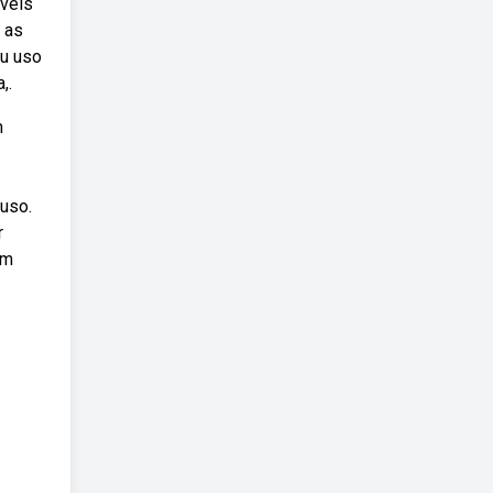
íveis
 as
au uso
,.
m
 uso.
r
um