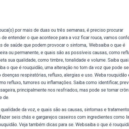
rouca(o) por mais de duas ou três semanas, é preciso procurar
 de entender o que acontece para a voz ficar rouca, vamos confe
mas de saúde que podem provocar o sintoma,. Websaiba o que é
eira ou permanente, e quais são as possíveis causas, como refl
eta sua qualidade, como timbre, tonalidade e volume. Saiba qua
iba o que é rouquidão, uma alteração no tom da voz que pode se
doenças respiratórias, refluxo, alergias e uso. Weba rouquidão
mo refluxo, tumores ou inflamações. Saiba como identificar, prev
sageira, principalmente nos resfriados, mas pode se tornar crôni
e de.
 qualidade da voz, e quais são as causas, sintomas e tratamento
fazer seis chás e gargarejos caseiros com ingredientes como l
 rouquidão. Veja também dicas para se. Websaiba o que é rouquid