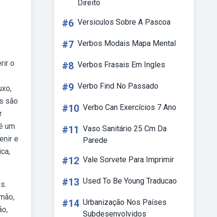
Direito
#6
Versiculos Sobre A Pascoa
#7
Verbos Modais Mapa Mental
rir o
#8
Verbos Frasais Em Ingles
#9
Verbo Find No Passado
uxo,
is são
#10
Verbo Can Exercícios 7 Ano
r
 é um
#11
Vaso Sanitário 25 Cm Da
enir e
Parede
ca,
#12
Vale Sorvete Para Imprimir
#13
Used To Be Young Traducao
s.
imão,
#14
Urbanização Nos Países
ão,
Subdesenvolvidos