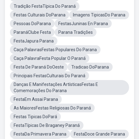
Tradição FestaTípica Do Paraná
Festas Culturais DoParana
Imagens TipicasDo Parana
Pessoas DoParana
FestasJuninas En Parana
ParanáClube Festa
Parana Tradições
FestaJapura Parana
Caça PalavrasFestas Populares Do Parana
Caça PalavraFesta Popular O Paraná
Festa De Paraná DoOeste
Tradicao DoParana
Principais FestasCulturais Do Paraná
Danças E Manifestações ArtísticasFestas E
Comemorações Do Parana
FestaEm Assai Parana
As MaioresFestas Religiosas Do Paraná
Festas Tipicas DoPará
FestaTípicas De Braganey Paraná
FestaDa Primavera Parana
FestaDoce Grande Parana