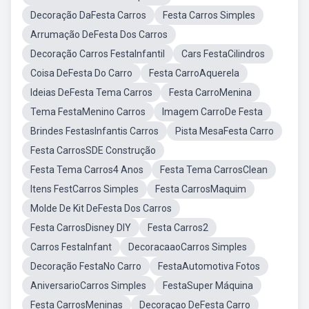
Decoração DaFesta Carros
Festa Carros Simples
Arrumação DeFesta Dos Carros
Decoração Carros FestaInfantil
Cars FestaCilindros
Coisa DeFesta Do Carro
Festa CarroAquerela
Ideias DeFesta Tema Carros
Festa CarroMenina
Tema FestaMenino Carros
Imagem CarroDe Festa
Brindes FestasInfantis Carros
Pista MesaFesta Carro
Festa CarrosSDE Construção
Festa Tema Carros4 Anos
Festa Tema CarrosClean
Itens FestCarros Simples
Festa CarrosMaquim
Molde De Kit DeFesta Dos Carros
Festa CarrosDisney DIY
Festa Carros2
Carros FestaInfant
DecoracaaoCarros Simples
Decoração FestaNo Carro
FestaAutomotiva Fotos
AniversarioCarros Simples
FestaSuper Máquina
Festa CarrosMeninas
Decoraçao DeFesta Carro