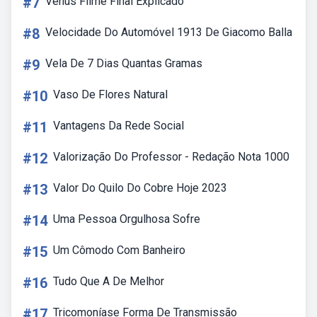
#7
Venus Filme Final Explicado
#8
Velocidade Do Automóvel 1913 De Giacomo Balla
#9
Vela De 7 Dias Quantas Gramas
#10
Vaso De Flores Natural
#11
Vantagens Da Rede Social
#12
Valorização Do Professor - Redação Nota 1000
#13
Valor Do Quilo Do Cobre Hoje 2023
#14
Uma Pessoa Orgulhosa Sofre
#15
Um Cômodo Com Banheiro
#16
Tudo Que A De Melhor
#17
Tricomoníase Forma De Transmissão