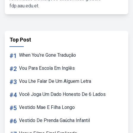
fdp.aau.edu.et.
Top Post
#1
When You're Gone Tradução
#2
Vou Para Escola Em Inglês
#3
Vou Lhe Falar De Um Alguem Letra
#4
Você Joga Um Dado Honesto De 6 Lados
#5
Vestido Mae E Filha Longo
#6
Vestido De Prenda Gaúcha Infantil