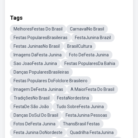
Tags
MelhoresFestas Do Brasil
CarnavalNo Brasil
Festas PopularesBrasileiras
FestaJunina Brazil
Festas JuninasNo Brasil
BrasilCultura
Imagens DaFesta Junina
Foto DeFesta Junina
Sao JoaoFesta Junina
Festas PopularesDa Bahia
Danças PopularesBrasileiras
Festas Populares DoFolclore Brasileiro
Imagem DeFesta Juninas
A MaiorFesta Do Brasil
TradiçõesNo Brasil
FestaNordestina
FestaDe São João
Tudo SobreFesta Junina
Danças DoSul Do Brasil
FestaJunina Pessoas
Fotos DeFesta Junina
ThansBrasil Festas
Festa Junina DoNordeste
Quadrilha FestaJunina