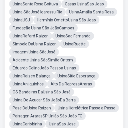
UsinaSanta Rosa Boituva
Casas UsinaSao Joao
Usina SãoJosé Igarassu Rio
UsinaAmália Santa Rosa
UsinaUSJ
Hermínio OmettoUsina São Joao
Fundação Usina São JoãoCampos
UsinaRafard Raizen
UsinaSao Fernando
Simbolo DaUsina Raizen
UsinaRuette
Imagem Usina SãoJosé
Acidente Usina SãoSimão Ontem
Eduardo CelinoJoão Pessoa Usinas
UsinaRaizen Balança
UsinaSitio Esperança
UsinaAnjiguinhos
Alto Da RepresaAraras
OS Bandeiras DaUsina São José
Usina De Açucar São JoãoDa Barra
Pase DaUsina Raizen
UsinaHidrelétrica Passo a Passo
Paisagen ArarasSP União São João FC
UsinaCariobinha
UsinaSao Jose