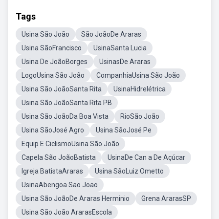
Tags
Usina São João
São JoãoDe Araras
Usina SãoFrancisco
UsinaSanta Lucia
Usina De JoãoBorges
UsinasDe Araras
LogoUsina São João
CompanhiaUsina São João
Usina São JoãoSanta Rita
UsinaHidrelétrica
Usina São JoãoSanta Rita PB
Usina São JoãoDa Boa Vista
RioSão João
Usina SãoJosé Agro
Usina SãoJosé Pe
Equip E CiclismoUsina São João
Capela São JoãoBatista
UsinaDe Can a De Açúcar
Igreja BatistaAraras
Usina SãoLuiz Ometto
UsinaAbengoa Sao Joao
Usina São JoãoDe Araras Herminio
Grena ArarasSP
Usina São João ArarasEscola