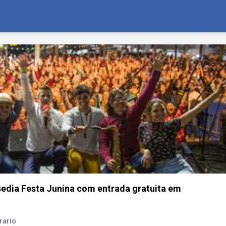
edia Festa Junina com entrada gratuita em
rario