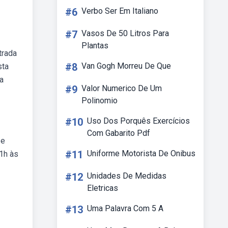
#6
Verbo Ser Em Italiano
#7
Vasos De 50 Litros Para
Plantas
trada
#8
Van Gogh Morreu De Que
sta
na
#9
Valor Numerico De Um
Polinomio
#10
Uso Dos Porquês Exercícios
Com Gabarito Pdf
 e
#11
Uniforme Motorista De Onibus
11h às
#12
Unidades De Medidas
Eletricas
#13
Uma Palavra Com 5 A