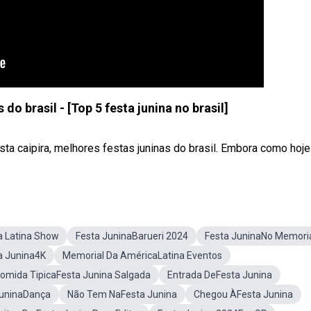
do brasil - [Top 5 festa junina no brasil]
festa caipira, melhores festas juninas do brasil. Embora como hoje a
 Latina Show
Festa JuninaBarueri 2024
Festa JuninaNo Memori
a Junina4K
Memorial Da AméricaLatina Eventos
omida TipicaFesta Junina Salgada
Entrada DeFesta Junina
JuninaDança
Não Tem NaFesta Junina
Chegou ÀFesta Junina