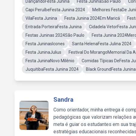
DançandoFesta Junina
Festa JuninaSão Paulo
Con
Capi PeruíbeFesta Junina 2024
Melhores FestaDe Jun
VilaFesta Junina
Festa Junina 2024Em Maricá
Fest
Entrada PorteiraFesta Junina
Cidadela VetorFesta Jun
Festas Juninas 2024São Paulo
Festa Junina 2024Mer
Festa JuninasIcones
Santa HelenaFesta Julina 2024
Festa JuninaJulius
Festival Do MorangoMemorial Da 
Festa JuninaNovo Milênio
Comidas Típicas DeFesta Ju
JuquitibaFesta Junina 2024
Black GroundFesta Junina
Sandra
Como orientador, minha entrega é comp
pedagógicas que valorizam relações au
meta é guiar os estudantes em sua traj
estratégias educacionais reconhecidas