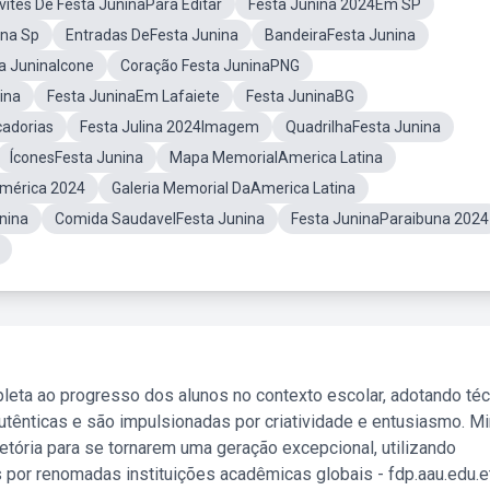
vites De Festa JuninaPara Editar
Festa Junina 2024Em SP
ina Sp
Entradas DeFesta Junina
BandeiraFesta Junina
a JuninaIcone
Coração Festa JuninaPNG
ina
Festa JuninaEm Lafaiete
Festa JuninaBG
cadorias
Festa Julina 2024Imagem
QuadrilhaFesta Junina
ÍconesFesta Junina
Mapa MemorialAmerica Latina
América 2024
Galeria Memorial DaAmerica Latina
nina
Comida SaudavelFesta Junina
Festa JuninaParaibuna 2024
leta ao progresso dos alunos no contexto escolar, adotando té
tênticas e são impulsionadas por criatividade e entusiasmo. M
etória para se tornarem uma geração excepcional, utilizando
 por renomadas instituições acadêmicas globais - fdp.aau.edu.et