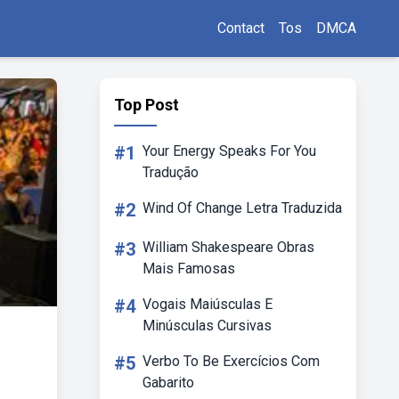
Contact
Tos
DMCA
Top Post
#1
Your Energy Speaks For You
Tradução
#2
Wind Of Change Letra Traduzida
#3
William Shakespeare Obras
Mais Famosas
#4
Vogais Maiúsculas E
Minúsculas Cursivas
#5
Verbo To Be Exercícios Com
Gabarito