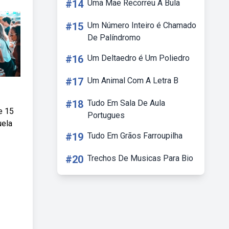
#14
Uma Mae Recorreu A Bula
#15
Um Número Inteiro é Chamado
De Palíndromo
#16
Um Deltaedro é Um Poliedro
#17
Um Animal Com A Letra B
#18
Tudo Em Sala De Aula
e 15
Portugues
uela
#19
Tudo Em Grãos Farroupilha
#20
Trechos De Musicas Para Bio