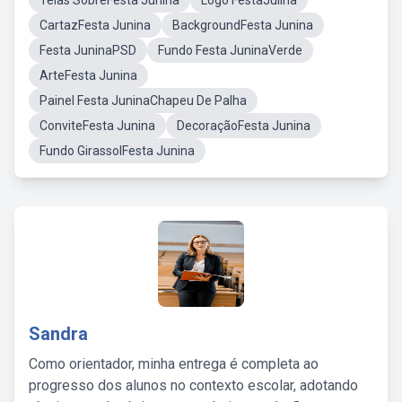
Telas SobreFesta Junina
Logo FestaJulina
CartazFesta Junina
BackgroundFesta Junina
Festa JuninaPSD
Fundo Festa JuninaVerde
ArteFesta Junina
Painel Festa JuninaChapeu De Palha
ConviteFesta Junina
DecoraçãoFesta Junina
Fundo GirassolFesta Junina
Sandra
Como orientador, minha entrega é completa ao
progresso dos alunos no contexto escolar, adotando