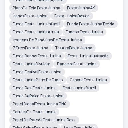
Fundo Festa JuninaFogueira
PlanoDe Tela Festa Junina
Festa Junina4K
ÍconesFesta Junina
Festa JuninaDesign
Fundo Festa JuninaInfantil
Fundo Festa JuninaTecido
Fundo Festa JuninaArraia
Fundos Festa Junina
Imagens De BandeirasDe Festa Junina
7 ErrosFesta Junina
TexturaFesta Junina
Fundo BannerFesta Junina
Festa JuninaIlustração
Festa JuninaDivulgar
BandeiraFesta Junina
Fundo FestivalFesta Junina
Festa JuninaPano De Fundo
CenarioFesta Junina
Fundo RealFesta Junina
Festa JuninaBrazil
Fundo DePalco Festa Junina
Papel DigitalFesta Junina PNG
CartõesDe Festa Junina
Papel De ParedeFesta Junina Rosa