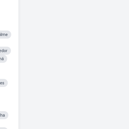
ilme
edor
há
mes
lha