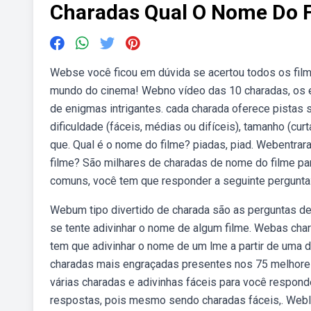
Charadas Qual O Nome Do 
Webse você ficou em dúvida se acertou todos os fil
mundo do cinema! Webno vídeo das 10 charadas, os e
de enigmas intrigantes. cada charada oferece pistas
dificuldade (fáceis, médias ou difíceis), tamanho (curt
que. Qual é o nome do filme? piadas, piad. Webentra
filme? São milhares de charadas de nome do filme par
comuns, você tem que responder a seguinte pergunta:
Webum tipo divertido de charada são as perguntas d
se tente adivinhar o nome de algum filme. Webas cha
tem que adivinhar o nome de um lme a partir de uma 
charadas mais engraçadas presentes nos 75 melhores
várias charadas e adivinhas fáceis para você respon
respostas, pois mesmo sendo charadas fáceis,. Webli