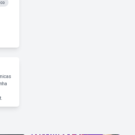
vco
cnicas
inha
.