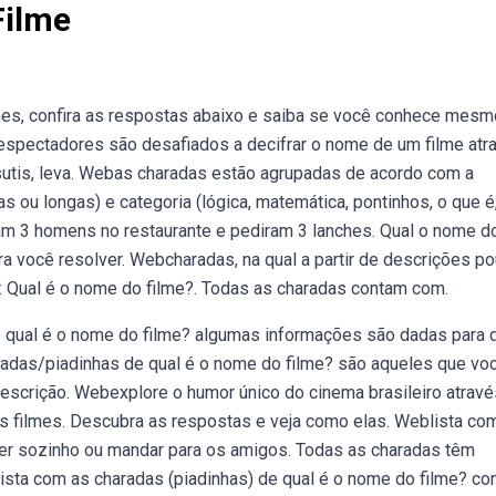
Filme
mes, confira as respostas abaixo e saiba se você conhece mesm
spectadores são desafiados a decifrar o nome de um filme atr
 sutis, leva. Webas charadas estão agrupadas de acordo com a
as ou longas) e categoria (lógica, matemática, pontinhos, o que é
ram 3 homens no restaurante e pediram 3 lanches. Qual o nome d
a você resolver. Webcharadas, na qual a partir de descrições p
 Qual é o nome do filme?. Todas as charadas contam com.
e qual é o nome do filme? algumas informações são dadas para 
radas/piadinhas de qual é o nome do filme? são aqueles que vo
descrição. Webexplore o humor único do cinema brasileiro atrav
 filmes. Descubra as respostas e veja como elas. Weblista co
der sozinho ou mandar para os amigos. Todas as charadas têm
sta com as charadas (piadinhas) de qual é o nome do filme? c