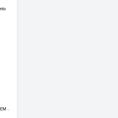
nto
M ...