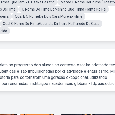
Filmes QueTem 7 E Osaka Desafio
Meme O Nome DoFiolme É Plasti
s DeFilme
O Nome Do Filme DoMenino Que Tinha Planta No Pé
uerra
Qual E O NomeDe Dois Cara Moreno Filme
Qual O Nome Do FilmeEscondia Dinheiro Na Parede De Casa
Peido
leta ao progresso dos alunos no contexto escolar, adotando té
tênticas e são impulsionadas por criatividade e entusiasmo. M
etória para se tornarem uma geração excepcional, utilizando
 por renomadas instituições acadêmicas globais - fdp.aau.edu.et