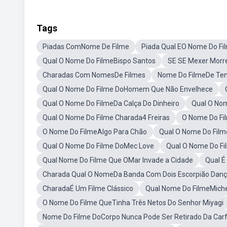
Tags
Piadas ComNome De Filme
Piada Qual EO Nome Do Fi
Qual O Nome Do FilmeBispo Santos
SE SE Mexer Morr
Charadas Com NomesDe Filmes
Nome Do FilmeDe Ten
Qual O Nome Do Filme DoHomem Que Não Envelhece
Qual O Nome Do FilmeDa Calça Do Dinheiro
Qual O No
Qual O Nome Do Filme Charada4 Freiras
O Nome Do Fi
O Nome Do FilmeAlgo Para Chão
Qual O Nome Do Film
Qual O Nome Do Filme DoMec Love
Qual O Nome Do F
Qual Nome Do Filme Que OMar Invade a Cidade
Qual É
Charada Qual O NomeDa Banda Com Dois Escorpião Dan
CharadaÉ Um Filme Clássico
Qual Nome Do FilmeMichel
O Nome Do Filme QueTinha Três Netos Do Senhor Miyagi
Nome Do Filme DoCorpo Nunca Pode Ser Retirado Da Car