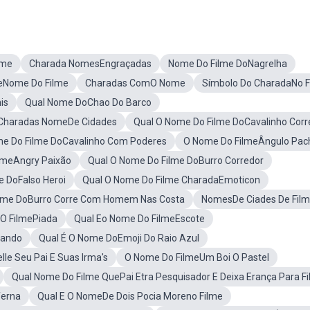
lme
Charada NomesEngraçadas
Nome Do Filme DoNagrelha
eNome Do Filme
Charadas ComO Nome
Símbolo Do CharadaNo F
is
Qual Nome DoChao Do Barco
Charadas NomeDe Cidades
Qual O Nome Do Filme DoCavalinho Corr
me Do Filme DoCavalinho Com Poderes
O Nome Do FilmeÂngulo Pac
lmeAngry Paixão
Qual O Nome Do Filme DoBurro Corredor
e DoFalso Heroi
Qual O Nome Do Filme CharadaEmoticon
ilme DoBurro Corre Com Homem Nas Costa
NomesDe Ciades De Fil
 O FilmePiada
Qual Eo Nome Do FilmeEscote
çando
Qual É O Nome DoEmoji Do Raio Azul
le Seu Pai E Suas Irma's
O Nome Do FilmeUm Boi O Pastel
Qual Nome Do Filme QuePai Etra Pesquisador E Deixa Erança Para Fi
ferna
Qual E O NomeDe Dois Pocia Moreno Filme