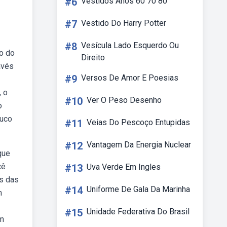
#6
Vestidos Anos 60 70 80
#7
Vestido Do Harry Potter
#8
Vesícula Lado Esquerdo Ou
o do
Direito
avés
#9
Versos De Amor E Poesias
, o
#10
Ver O Peso Desenho
o
ouco
#11
Veias Do Pescoço Entupidas
#12
Vantagem Da Energia Nuclear
que
cê
#13
Uva Verde Em Ingles
és das
#14
Uniforme De Gala Da Marinha
m
#15
Unidade Federativa Do Brasil
om