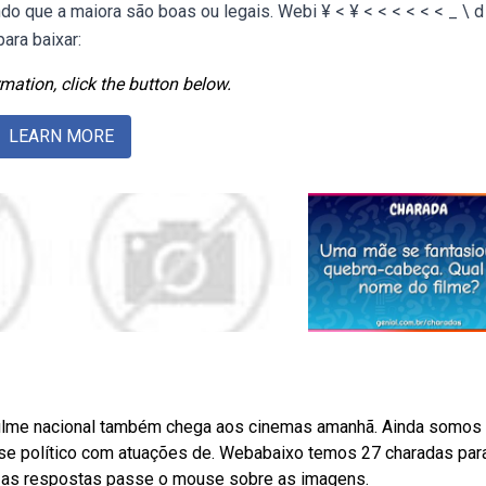
o que a maiora são boas ou legais. Webi ¥ < ¥ < < < < < < _ \ d
ara baixar:
mation, click the button below.
LEARN MORE
 filme nacional também chega aos cinemas amanhã. Ainda somos
se político com atuações de. Webabaixo temos 27 charadas par
ir as respostas passe o mouse sobre as imagens.