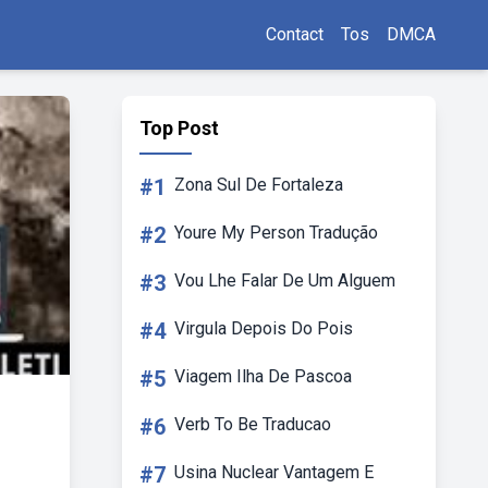
Contact
Tos
DMCA
Top Post
#1
Zona Sul De Fortaleza
#2
Youre My Person Tradução
#3
Vou Lhe Falar De Um Alguem
#4
Virgula Depois Do Pois
#5
Viagem Ilha De Pascoa
#6
Verb To Be Traducao
#7
Usina Nuclear Vantagem E