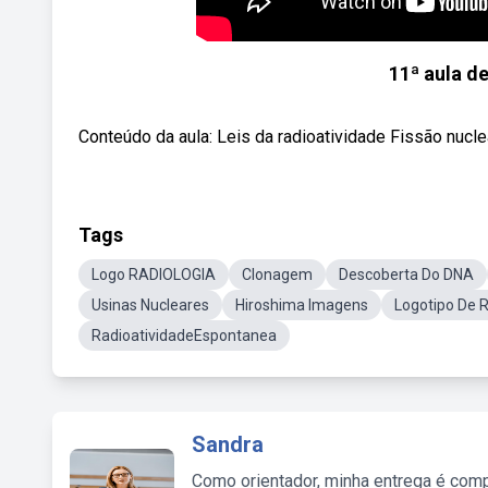
11ª aula d
Conteúdo da aula: Leis da radioatividade Fissão nucle
Tags
Logo RADIOLOGIA
Clonagem
Descoberta Do DNA
Usinas Nucleares
Hiroshima Imagens
Logotipo De
RadioatividadeEspontanea
Sandra
Como orientador, minha entrega é comp