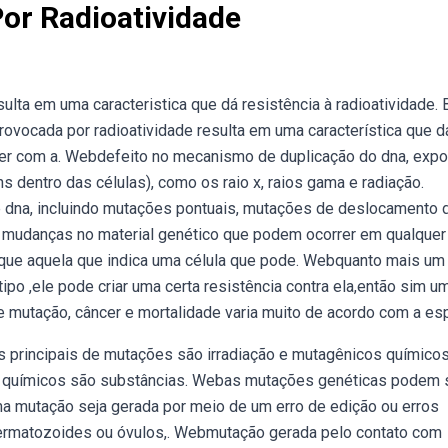
or Radioatividade
lta em uma caracteristica que dá resistência à radioatividade. B
ovocada por radioatividade resulta em uma característica que d
orrer com a. Webdefeito no mecanismo de duplicação do dna, exp
 dentro das células), como os raio x, raios gama e radiação.
 dna, incluindo mutações pontuais, mutações de deslocamento 
 mudanças no material genético que podem ocorrer em qualquer
arque aquela que indica uma célula que pode. Webquanto mais um
ipo ,ele pode criar uma certa resistência contra ela,então sim u
 mutação, câncer e mortalidade varia muito de acordo com a es
 principais de mutações são irradiação e mutagênicos químicos
os químicos são substâncias. Webas mutações genéticas podem 
ma mutação seja gerada por meio de um erro de edição ou erros
ermatozoides ou óvulos,. Webmutação gerada pelo contato com