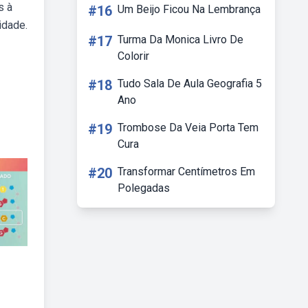
s à
#16
Um Beijo Ficou Na Lembrança
idade.
#17
Turma Da Monica Livro De
Colorir
#18
Tudo Sala De Aula Geografia 5
Ano
#19
Trombose Da Veia Porta Tem
Cura
#20
Transformar Centímetros Em
Polegadas