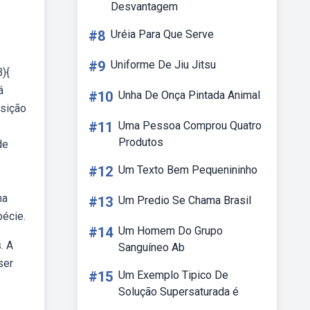
Desvantagem
#8
Uréia Para Que Serve
#9
Uniforme De Jiu Jitsu
){
á
#10
Unha De Onça Pintada Animal
osição
#11
Uma Pessoa Comprou Quatro
Produtos
de
#12
Um Texto Bem Pequenininho
ma
#13
Um Predio Se Chama Brasil
pécie.
#14
Um Homem Do Grupo
. A
Sanguíneo Ab
ser
#15
Um Exemplo Tipico De
Solução Supersaturada é