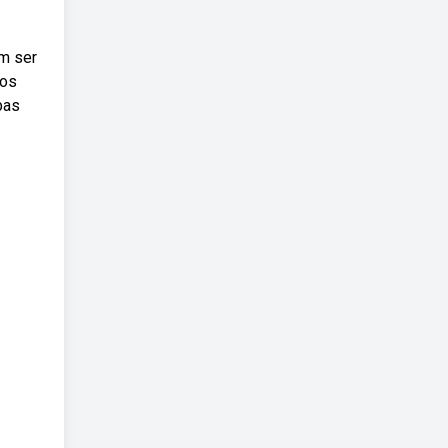
m ser
dos
bas