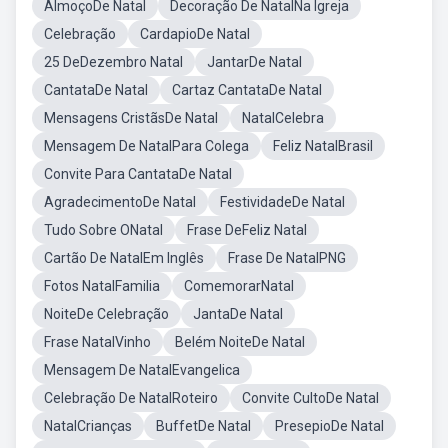
AlmoçoDe Natal
Decoração De NatalNa Igreja
Celebração
CardapioDe Natal
25 DeDezembro Natal
JantarDe Natal
CantataDe Natal
Cartaz CantataDe Natal
Mensagens CristãsDe Natal
NatalCelebra
Mensagem De NatalPara Colega
Feliz NatalBrasil
Convite Para CantataDe Natal
AgradecimentoDe Natal
FestividadeDe Natal
Tudo Sobre ONatal
Frase DeFeliz Natal
Cartão De NatalEm Inglês
Frase De NatalPNG
Fotos NatalFamilia
ComemorarNatal
NoiteDe Celebração
JantaDe Natal
Frase NatalVinho
Belém NoiteDe Natal
Mensagem De NatalEvangelica
Celebração De NatalRoteiro
Convite CultoDe Natal
NatalCrianças
BuffetDe Natal
PresepioDe Natal