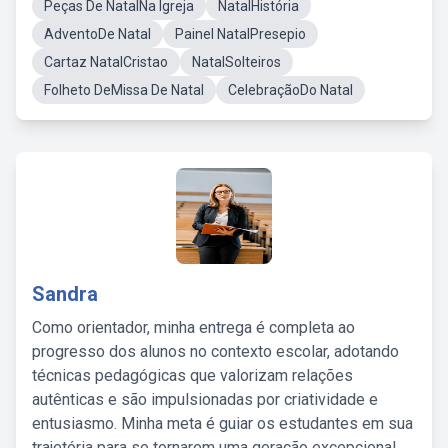
Peças De NatalNa Igreja
NatalHistória
AdventoDe Natal
Painel NatalPresepio
Cartaz NatalCristao
NatalSolteiros
Folheto DeMissa De Natal
CelebraçãoDo Natal
Sandra
Como orientador, minha entrega é completa ao
progresso dos alunos no contexto escolar, adotando
técnicas pedagógicas que valorizam relações
autênticas e são impulsionadas por criatividade e
entusiasmo. Minha meta é guiar os estudantes em sua
trajetória para se tornarem uma geração excepcional,