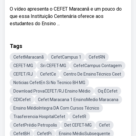
O vídeo apresenta o CEFET Maracanã e um pouco do
que essa Instituição Centenária oferece aos
estudantes do Ensino ...
Tags
CefetMaracanã
CefetCampus 1
CefetRN
CEFET-MG
Sri CEFET-MG
CefetCampus Contagem
CEFET/RJ
CefetCe
Centro De EnsinoTécnico Ceet
Noticias CefetEn Si No Tecnico BH MG
Download ProvaCEFET/RJ Ensino Médio
Oq ÉCefet
CDICefet
Cefet Maracana 1 EnsinoMedio Maracana
Ensino MédioIntegra DA Com Cursos Técnico
Trasferencia HospitalCefet
CefetR
CefetPrédio Petropolis
Det CEFET-MG
Cefet
CefetBH
CefetPi
Ensino MédioSubsequente