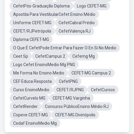
CefetPós-Graduação Diploma
Logo CEFET-MG
Apostila Para VestibularCefet Ensino Médio
Uniforme CEFET-MG
CefetCabral Prédio
CEFET/RJPetrópolis
CefetValença RJ
Diploma CEFET-MG
O Que É CefetPode Entrar Para Fazer O En Si No Medio
Ceet Sp
CefetCampus 2
Cefemg Mg
Logo Cefet EnsinoMedio Mg PNG
Me Forma No Ensino Medio
CEFET-MG Campus 2
CEF Educa Resposta
CefetPNG
Curso EnsinoMedio
CEFET/RJPNG
CefetCursos
CefetCurvelo MG
CEFET-MG Varginha
CefetRender
Concurso PúblicoEnsino Médio RJ
Copeve CEFET-MG
CEFET-MG Divinópolis
Cedaf EnsinoMedio Mg