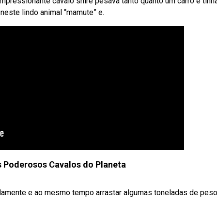
mpressionante cavalo shire pesava tanto quanto um carro e tinh
neste lindo animal “mamute” e.
s Poderosos Cavalos do Planeta
pidamente e ao mesmo tempo arrastar algumas toneladas de pes