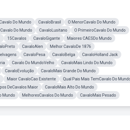
eCavalo Do Mundo
CavaloBrasil
O MenorCavalo Do Mundo
 Cavalo Do Mundo
CavaloLusitano
O PrimeiroCavalo Do Mundo
o
15Cavalos
CavaloGigante
Maiores CAESDo Mundo
aloPreto
CavaloAlen
Melhor CavaloDe 1876
elvagens
CavaloPesa
CavaloBelga
CavaloHolland Jack
ria
Cavalo Do MundoVelho
CavaloMais Lindo Do Mundo
CavaloEvolução
CavaloMais Grande Do Mundo
Maior CavaloCao Existente
Qual Pais Mais TemCavalo Do Mund
ipos DeCavalos Maior
CavaloMais Alto Do Mundo
Do Mundo
MelhoresCavalos Do Mundo
CavaloMais Pesado