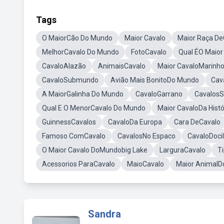
Tags
O MaiorCão Do Mundo
Maior Cavalo
Maior Raça D
MelhorCavalo Do Mundo
FotoCavalo
Qual ÉO Maior
CavaloAlazão
AnimaisCavalo
Maior CavaloMarinh
CavaloSubmundo
Avião Mais BonitoDo Mundo
Cav
A MaiorGalinha Do Mundo
CavaloGarrano
CavalosS
Qual E O MenorCavalo Do Mundo
Maior CavaloDa Histó
GuinnessCavalos
CavaloDa Europa
Cara DeCavalo
Famoso ComCavalo
CavalosNo Espaco
CavaloDocil
O Maior Cavalo DoMundobig Lake
LarguraCavalo
T
Acessorios ParaCavalo
MaioCavalo
Maior Animal
Sandra