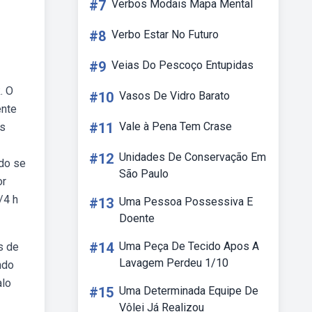
#7
Verbos Modais Mapa Mental
#8
Verbo Estar No Futuro
#9
Veias Do Pescoço Entupidas
. O
#10
Vasos De Vidro Barato
ente
#11
Vale à Pena Tem Crase
os
#12
Unidades De Conservação Em
ndo se
São Paulo
or
/4 h
#13
Uma Pessoa Possessiva E
Doente
#14
Uma Peça De Tecido Apos A
s de
Lavagem Perdeu 1/10
ndo
alo
#15
Uma Determinada Equipe De
Vôlei Já Realizou