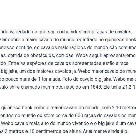
nde variedade do que são conhecidos como raças de cavalos,
lar sobre o maior cavalo do mundo registrado no guinness book
Webnesse sentido, os cavalos mais rápidos do mundo são comum
s, corrida de obstáculos, corridas. Weba seguir apresentarem
do. Entre as espécies de cavalos apresentadas estão a raça
rio big jake, um dos maiores cavalos já. Webo maior cavalo do mu
ndo pouco mais de 1 tonelada. Foto do cavalo big jake. Webo mai
avalo shire chamado mammoth, nascido em 1848. Ele tinha 21,2 1
lo guinness book como o maior cavalo do mundo, com 2,10 metro
 bonitos do mundo existem cerca de 600 raças de cavalos no mu
,. Webo cavalo mais alto do mundo vivendo é o big jake é um cav
 2 metros e 10 centimetros de altura. Atualmente ainda é o.