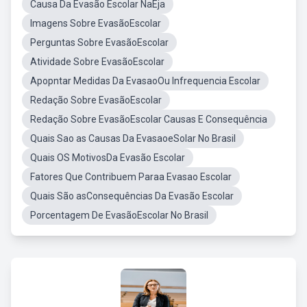
Causa Da Evasão Escolar NaEja
Imagens Sobre EvasãoEscolar
Perguntas Sobre EvasãoEscolar
Atividade Sobre EvasãoEscolar
Apopntar Medidas Da EvasaoOu Infrequencia Escolar
Redação Sobre EvasãoEscolar
Redação Sobre EvasãoEscolar Causas E Consequência
Quais Sao as Causas Da EvasaoeSolar No Brasil
Quais OS MotivosDa Evasão Escolar
Fatores Que Contribuem Paraa Evasao Escolar
Quais São asConsequências Da Evasão Escolar
Porcentagem De EvasãoEscolar No Brasil