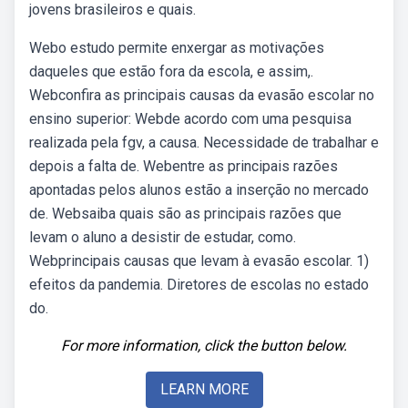
jovens brasileiros e quais.
Webo estudo permite enxergar as motivações
daqueles que estão fora da escola, e assim,.
Webconfira as principais causas da evasão escolar no
ensino superior: Webde acordo com uma pesquisa
realizada pela fgv, a causa. Necessidade de trabalhar e
depois a falta de. Webentre as principais razões
apontadas pelos alunos estão a inserção no mercado
de. Websaiba quais são as principais razões que
levam o aluno a desistir de estudar, como.
Webprincipais causas que levam à evasão escolar. 1)
efeitos da pandemia. Diretores de escolas no estado
do.
For more information, click the button below.
LEARN MORE