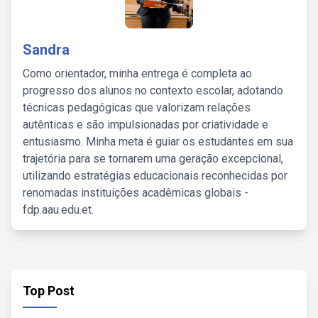
Sandra
Como orientador, minha entrega é completa ao
progresso dos alunos no contexto escolar, adotando
técnicas pedagógicas que valorizam relações
autênticas e são impulsionadas por criatividade e
entusiasmo. Minha meta é guiar os estudantes em sua
trajetória para se tornarem uma geração excepcional,
utilizando estratégias educacionais reconhecidas por
renomadas instituições acadêmicas globais -
fdp.aau.edu.et.
Top Post