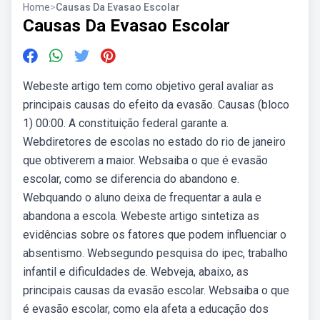
Home
>
Causas Da Evasao Escolar
Causas Da Evasao Escolar
Webeste artigo tem como objetivo geral avaliar as
principais causas do efeito da evasão. Causas (bloco
1) 00:00. A constituição federal garante a.
Webdiretores de escolas no estado do rio de janeiro
que obtiverem a maior. Websaiba o que é evasão
escolar, como se diferencia do abandono e.
Webquando o aluno deixa de frequentar a aula e
abandona a escola. Webeste artigo sintetiza as
evidências sobre os fatores que podem influenciar o
absentismo. Websegundo pesquisa do ipec, trabalho
infantil e dificuldades de. Webveja, abaixo, as
principais causas da evasão escolar. Websaiba o que
é evasão escolar, como ela afeta a educação dos