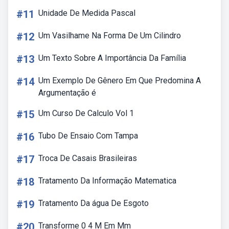
#11
Unidade De Medida Pascal
#12
Um Vasilhame Na Forma De Um Cilindro
#13
Um Texto Sobre A Importância Da Família
#14
Um Exemplo De Gênero Em Que Predomina A
Argumentação é
#15
Um Curso De Calculo Vol 1
#16
Tubo De Ensaio Com Tampa
#17
Troca De Casais Brasileiras
#18
Tratamento Da Informação Matematica
#19
Tratamento Da água De Esgoto
#20
Transforme 0 4 M Em Mm