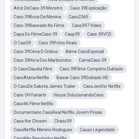
Atriz DeCaso 39 Monstro
Caso 39Explicação
Caso 39Boca Da Menina
Caso2365
Caso 39Baseado No Filme
Caso397 Video
Capa Do FilmeCaso 39
Casp39
Case 39VCD
O Casi39
Caso 39Fotos Reais
Caso 39Cena D Onibus
Ailme CasoEspecial
Caso 39Hora Dos Maribondos
CarrieCaso 39
O CasoClaudia Filmi
Caso 39Filme Completo Dublado
CasoAtana Netflix
Baixar Caso 39Dublado HD
O CasoDe Dakota James Trailer
CasoJenifer Netflix
Case OH Fanarts
House SolucionandoCaso
Caso46 Filme Netlfix
Documentario CasoReal Netflix Jovem Prisao
Casa the Chosen
Chaso39
CasoNetflix Menino Rodrigues
Causo Legendado
CasoNão Resolvidos Netflix