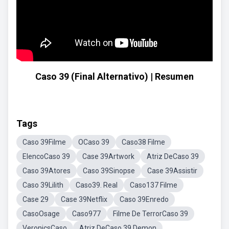
Caso 39 (Final Alternativo) | Resumen
Tags
Caso 39Filme
OCaso 39
Caso38 Filme
ElencoCaso 39
Case 39Artwork
Atriz DeCaso 39
Caso 39Atores
Caso 39Sinopse
Case 39Assistir
Caso 39Lilith
Caso39. Real
Caso137 Filme
Case 29
Case 39Netflix
Caso 39Enredo
CasoOsage
Caso977
Filme De TerrorCaso 39
VeronicsCaso
Atriz DeCaso 39 Demon