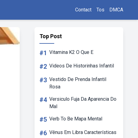
Contact
Tos
DMCA
Top Post
#1
Vitamina K2 O Que E
#2
Videos De Historinhas Infantil
#3
Vestido De Prenda Infantil
Rosa
#4
Versiculo Fuja Da Aparencia Do
Mal
#5
Verb To Be Mapa Mental
#6
Vênus Em Libra Características