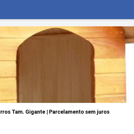
rros Tam. Gigante | Parcelamento sem juros