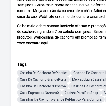
sem juros! Saiba mais sobre nossas incríveis ofert
cachorro: Meça seu cão da cabeça até o chão. Adicion
casa do cão. Webfrete grátis no dia compre casa cac
Saiba mais sobre nossas incríveis ofertas e promoçõ
de cachorros grande n 7 parcelado sem juros! Saiba 
produtos. Webcasinha de cachorro em promoção, tem
você encontra aqui.
Tags
Casinha De Cachorro DePlástico
Casinha De Cachorro
Casa De Cachorro GrandePorte
MercadoLivreCasinha 
Casinha De Cachorro Número4
Casinha De CachorroP
Casa Engracada Numero0
CasinhaPara Pet Shop
M
Casinhas De Cachorro Grande DePlástico Para Compra