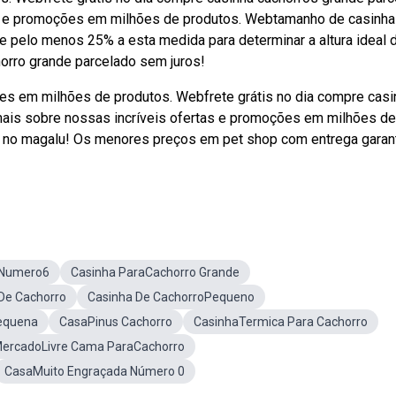
as e promoções em milhões de produtos. Webtamanho de casinha
e pelo menos 25% a esta medida para determinar a altura ideal 
horro grande parcelado sem juros!
es em milhões de produtos. Webfrete grátis no dia compre casi
mais sobre nossas incríveis ofertas e promoções em milhões de
 no magalu! Os menores preços em pet shop com entrega garan
 Numero6
Casinha ParaCachorro Grande
De Cachorro
Casinha De CachorroPequeno
equena
CasaPinus Cachorro
CasinhaTermica Para Cachorro
ercadoLivre Cama ParaCachorro
CasaMuito Engraçada Número 0