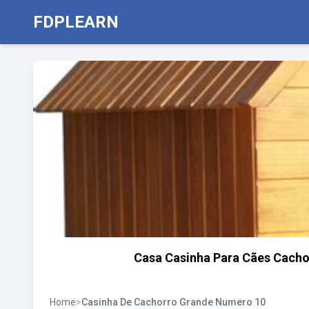
FDPLEARN
Casa Casinha Para Cães Cacho
Home
>
Casinha De Cachorro Grande Numero 10