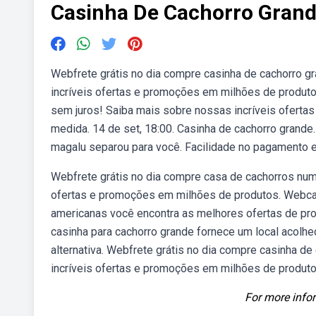
Casinha De Cachorro Gran
Webfrete grátis no dia compre casinha de cachorro g
incríveis ofertas e promoções em milhões de produto
sem juros! Saiba mais sobre nossas incríveis oferta
medida. 14 de set, 18:00. Casinha de cachorro grande
magalu separou para você. Facilidade no pagamento e
Webfrete grátis no dia compre casa de cachorros num
ofertas e promoções em milhões de produtos. Webca
americanas você encontra as melhores ofertas de pro
casinha para cachorro grande fornece um local acolhed
alternativa. Webfrete grátis no dia compre casinha d
incríveis ofertas e promoções em milhões de produt
For more infor