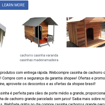
LEARN MORE
cachorro casinha varanda
casinhas madeiramadeira
produtos com entrega rápida. Webcompre casinha de cachorro o
il! Compre com a segurança da garantia shopee! Ofertas e prom
ine, aproveite os descontos e as ofertas da shopee brasil!
inha é perfeita para cães de porte médio a grande, proporcion
ha de cachorro grande parcelado sem juros! Saiba mais sobre 
s. Webfrete grátis no dia compre casinha cachorros grande par