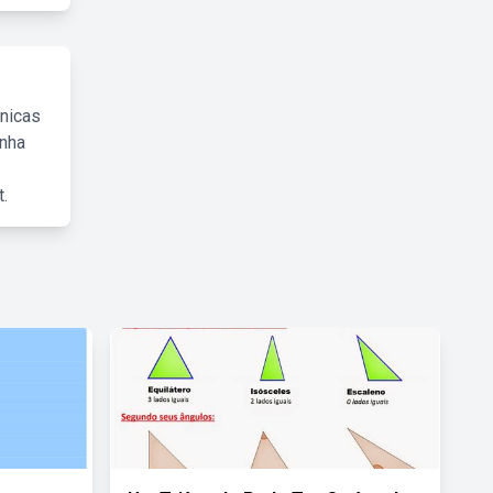
cnicas
inha
.