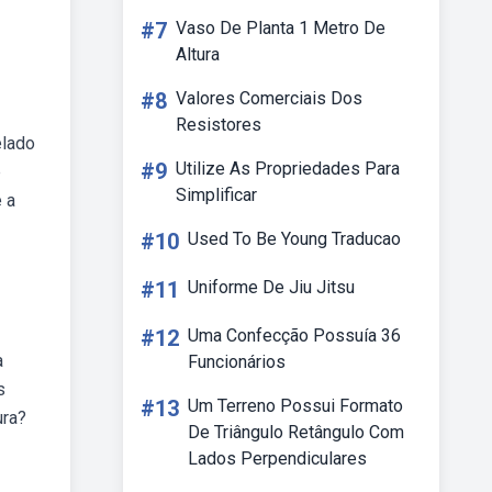
#7
Vaso De Planta 1 Metro De
Altura
#8
Valores Comerciais Dos
Resistores
elado
#9
Utilize As Propriedades Para
b
Simplificar
 a
#10
Used To Be Young Traducao
#11
Uniforme De Jiu Jitsu
#12
Uma Confecção Possuía 36
a
Funcionários
s
#13
Um Terreno Possui Formato
ura?
De Triângulo Retângulo Com
Lados Perpendiculares