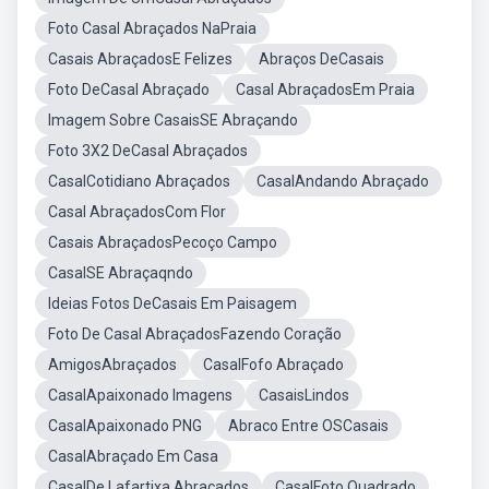
Foto Casal Abraçados NaPraia
Casais AbraçadosE Felizes
Abraços DeCasais
Foto DeCasal Abraçado
Casal AbraçadosEm Praia
Imagem Sobre CasaisSE Abraçando
Foto 3X2 DeCasal Abraçados
CasalCotidiano Abraçados
CasalAndando Abraçado
Casal AbraçadosCom Flor
Casais AbraçadosPecoço Campo
CasalSE Abraçaqndo
Ideias Fotos DeCasais Em Paisagem
Foto De Casal AbraçadosFazendo Coração
AmigosAbraçados
CasalFofo Abraçado
CasalApaixonado Imagens
CasaisLindos
CasalApaixonado PNG
Abraco Entre OSCasais
CasalAbraçado Em Casa
CasalDe Lafartixa Abraçados
CasalFoto Quadrado