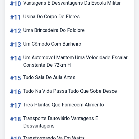
#10
Vantagens E Desvantagens Da Escola Militar
#11
Usina Do Corpo De Flores
#12
Uma Brincadeira Do Folclore
#13
Um Cômodo Com Banheiro
#14
Um Automovel Mantem Uma Velocidade Escalar
Constante De 72km H
#15
Tudo Sala De Aula Artes
#16
Tudo Na Vida Passa Tudo Que Sobe Desce
#17
Três Plantas Que Fornecem Alimento
#18
Transporte Dutoviário Vantagens E
Desvantagens
Transformando Va Em Watts