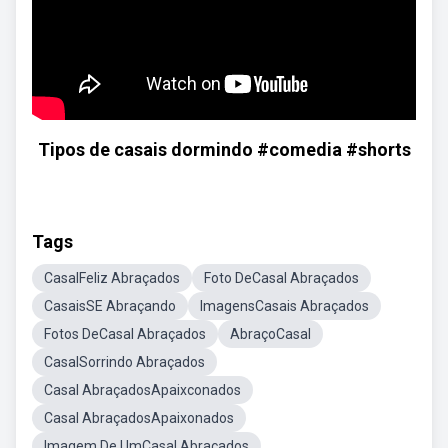
Tipos de casais dormindo #comedia #shorts
Tags
CasalFeliz Abraçados
Foto DeCasal Abraçados
CasaisSE Abraçando
ImagensCasais Abraçados
Fotos DeCasal Abraçados
AbraçoCasal
CasalSorrindo Abraçados
Casal AbraçadosApaixconados
Casal AbraçadosApaixonados
Imagem De UmCasal Abraçados