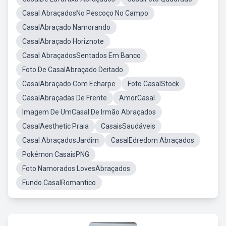
Casal AbraçadosNo Pescoço No Campo
CasalAbraçado Namorando
CasalAbraçado Horiznote
Casal AbraçadosSentados Em Banco
Foto De CasalAbraçado Deitado
CasalAbraçado Com Echarpe
Foto CasalStock
CasalAbraçadas De Frente
AmorCasal
Imagem De UmCasal De Irmão Abraçados
CasalAesthetic Praia
CasaisSaudáveis
Casal AbraçadosJardim
CasalEdredom Abraçados
Pokémon CasaisPNG
Foto Namorados LovesAbraçados
Fundo CasalRomantico