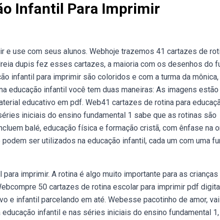
o Infantil Para Imprimir
mir e use com seus alunos. Webhoje trazemos 41 cartazes de rot
ndreia dupis fez esses cartazes, a maioria com os desenhos do f
o infantil para imprimir são coloridos e com a turma da mônica,
a na educação infantil você tem duas maneiras: As imagens estão
aterial educativo em pdf. Web41 cartazes de rotina para educaç
 séries iniciais do ensino fundamental 1 sabe que as rotinas são
cluem balé, educação física e formação cristã, com ênfase na o
 podem ser utilizados na educação infantil, cada um com uma f
para imprimir. A rotina é algo muito importante para as crianças
ebcompre 50 cartazes de rotina escolar para imprimir pdf digita
ivo e infantil parcelando em até. Webesse pacotinho de amor, vai
 educação infantil e nas séries iniciais do ensino fundamental 1,