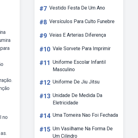
#7
Vestido Festa De Um Ano
#8
Versículos Para Culto Funebre
ina
#9
Veias E Arterias Diferença
umira
 para
#10
Vale Sorvete Para Imprimir
#11
Uniforme Escolar Infantil
ão
Masculino
ração.
#12
Uniforme De Jiu Jitsu
unção
#13
Unidade De Medida Da
Eletricidade
#14
Uma Torneira Nao Foi Fechada
l no
#15
Um Vasilhame Na Forma De
 as.
Um Cilindro