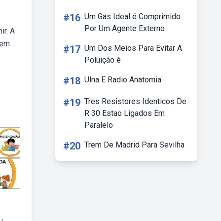
#16
Um Gas Ideal é Comprimido
Por Um Agente Externo
ir. A
 em
#17
Um Dos Meios Para Evitar A
Poluição é
#18
Ulna E Radio Anatomia
#19
Tres Resistores Identicos De
R 30 Estao Ligados Em
Paralelo
#20
Trem De Madrid Para Sevilha