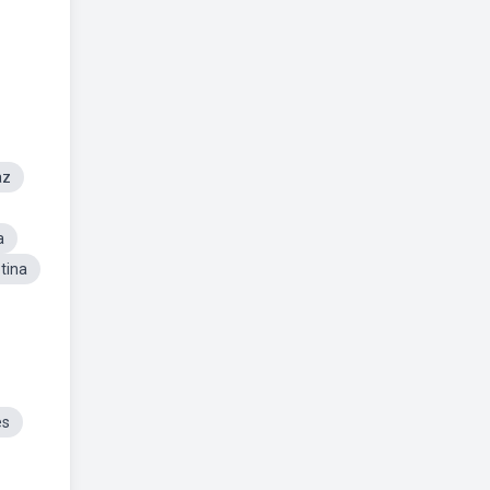
az
a
tina
es