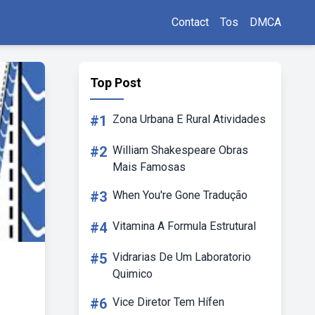
Contact
Tos
DMCA
Top Post
#1
Zona Urbana E Rural Atividades
#2
William Shakespeare Obras
Mais Famosas
#3
When You're Gone Tradução
#4
Vitamina A Formula Estrutural
#5
Vidrarias De Um Laboratorio
Quimico
#6
Vice Diretor Tem Hífen