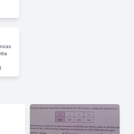
cnicas
inha
.