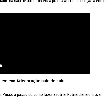
rtante na sala de aula pois essa prática ajuda as crianças a enten
ia em eva #decoração sala de aula
a. Passo a passo de como fazer a rotina. Rotina diaria em eva.