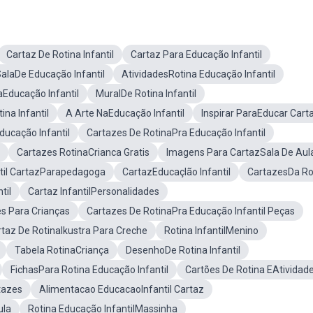
Cartaz De Rotina Infantil
Cartaz Para Educação Infantil
alaDe Educação Infantil
AtividadesRotina Educação Infantil
aEducação Infantil
MuralDe Rotina Infantil
ina Infantil
A Arte NaEducação Infantil
Inspirar ParaEducar Cart
ucação Infantil
Cartazes De RotinaPra Educação Infantil
Cartazes RotinaCrianca Gratis
Imagens Para CartazSala De Aul
til CartazParapedagoga
CartazEducaçlão Infantil
CartazesDa Ro
til
Cartaz InfantilPersonalidades
s Para Crianças
Cartazes De RotinaPra Educação Infantil Peças
taz De RotinaIkustra Para Creche
Rotina InfantilMenino
Tabela RotinaCriança
DesenhoDe Rotina Infantil
FichasPara Rotina Educação Infantil
Cartões De Rotina EAtividad
tazes
Alimentacao EducacaoInfantil Cartaz
ula
Rotina Educação InfantilMassinha