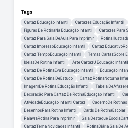
Tags
Cartaz Educação Infantil
Cartazes Educação Infantil
Figuras De RotinaNa Educação Infantil
Cartazes Para S
Cartaz Para Sala DeAula Para Imprimir
Rotina Ilustrad
Cartaz ImpressoEducação Infantil
Cartaz EducativoRot
Cartaz TempoEducação Infantil
Temas CartazSobre Ed
IdeiasDe Rotina Infantil
Arte CartazU Educação Infantil
Cartaz De RotinaEva Educação Infantil
Educação Infan
Cartaz De Rotina DeEstudo
Cartaz RotinaNoturna Infan
ImagemDe Rotina Educação Infantil
Tabela DeAfazere
Decoração Para Cartaz De RotinaEducaçao Infantil
Car
AtividadeEducação Infantil Cartaz
CadernoDe Rotinas
DesenhosPara Rotina Infantil
Cards De RotinaEscolar
PalavraRotina Para Imprimir
Sala Destaque EscolaCar
CartazTema Novidades Infantil
RotinaDiária Sala De A