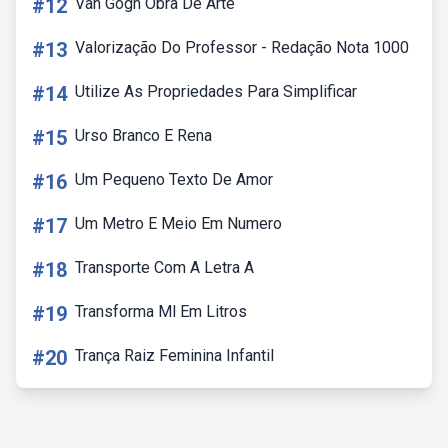
#12
Van Gogh Obra De Arte
#13
Valorização Do Professor - Redação Nota 1000
#14
Utilize As Propriedades Para Simplificar
#15
Urso Branco E Rena
#16
Um Pequeno Texto De Amor
#17
Um Metro E Meio Em Numero
#18
Transporte Com A Letra A
#19
Transforma Ml Em Litros
#20
Trança Raiz Feminina Infantil