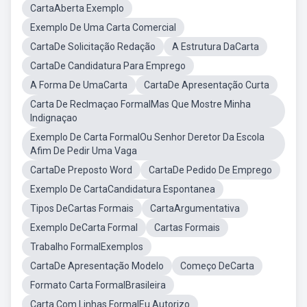
CartaAberta Exemplo
Exemplo De Uma Carta Comercial
CartaDe Solicitação Redação
A Estrutura DaCarta
CartaDe Candidatura Para Emprego
A Forma De UmaCarta
CartaDe Apresentação Curta
Carta De Reclmaçao FormalMas Que Mostre Minha
Indignaçao
Exemplo De Carta FormalOu Senhor Deretor Da Escola
Afim De Pedir Uma Vaga
CartaDe Preposto Word
CartaDe Pedido De Emprego
Exemplo De CartaCandidatura Espontanea
Tipos DeCartas Formais
CartaArgumentativa
Exemplo DeCarta Formal
Cartas Formais
Trabalho FormalExemplos
CartaDe Apresentação Modelo
Começo DeCarta
Formato Carta FormalBrasileira
Carta Com Linhas FormalEu Autorizo