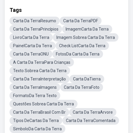
Tags
Carta Da TerraResumo
Carta Da TerraPDF
Carta Da TerraPrincípios
ImagemCarta Da Terra
LivroCarta Da Terra
Imagem Sobrea Carta Da Terra
PainelCarta Da Terra
Check ListCarta Da Terra
Carta Da TerraONU
FotosDa Carta Da Terra
A Carta Da TerraPara Crianças
Texto Sobrea Carta Da Terra
Carta Da TerraInterpretação
Carta DaTierra
Carta Da TerraImagens
Carta Da TerraFoto
FormatoDa Terra Texto
Questões Sobrea Carta Da Terra
Carta Da TerraBrasil Com Br
Carta Da TerraArvore
Tipos DeCartas Da Terra
Carta Da TerraComentada
SimboloDa Carta Da Terra