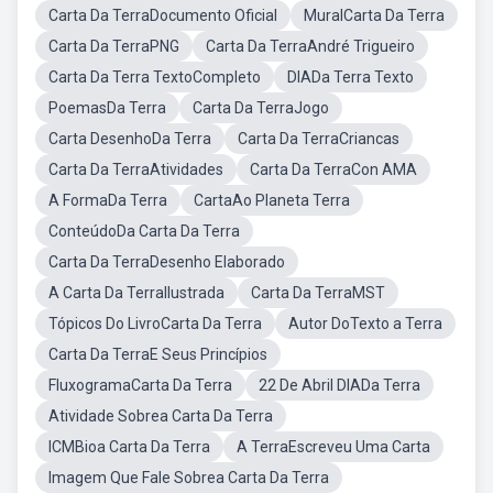
Carta Da TerraDocumento Oficial
MuralCarta Da Terra
Carta Da TerraPNG
Carta Da TerraAndré Trigueiro
Carta Da Terra TextoCompleto
DIADa Terra Texto
PoemasDa Terra
Carta Da TerraJogo
Carta DesenhoDa Terra
Carta Da TerraCriancas
Carta Da TerraAtividades
Carta Da TerraCon AMA
A FormaDa Terra
CartaAo Planeta Terra
ConteúdoDa Carta Da Terra
Carta Da TerraDesenho Elaborado
A Carta Da TerraIlustrada
Carta Da TerraMST
Tópicos Do LivroCarta Da Terra
Autor DoTexto a Terra
Carta Da TerraE Seus Princípios
FluxogramaCarta Da Terra
22 De Abril DIADa Terra
Atividade Sobrea Carta Da Terra
ICMBioa Carta Da Terra
A TerraEscreveu Uma Carta
Imagem Que Fale Sobrea Carta Da Terra