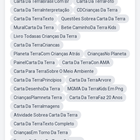
Carta Da TerraBrasil Com Br
Carta Da TerraFoto
Carta Da TerraInterpretação
CDCrianças Da Terra
Carta Da TerraTexto
Questões Sobrea Carta Da Terra
MuralCarta Da Terra
Betie CaminhoDa Terra Kids
Livro Todasas Crianças Da Terra
Carta Da TerraCriancas
Planeta TerraCom Crianças Atrás
CriançasNo Planeta
PainelCarta Da Terra
Carta Da TerraCon AMA
Carta Para TerraSobre O Meio Ambiente
Carta Da TerraPrincípios
Carta Da TerraArvore
Carta DesenhoDa Terra
MGMA Da TerraKids Em Png
CriançasPlamneta Terra
Carta Da TerraFaz 20 Anos
Carta Da TerraImagens
Atividade Sobrea Carta Da Terra
Carta Da TerraTexto Completo
CriançasEm Torno Da Terra