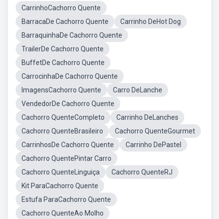
CarrinhoCachorro Quente
BarracaDe Cachorro Quente
Carrinho DeHot Dog
BarraquinhaDe Cachorro Quente
TrailerDe Cachorro Quente
BuffetDe Cachorro Quente
CarrocinhaDe Cachorro Quente
ImagensCachorro Quente
Carro DeLanche
VendedorDe Cachorro Quente
Cachorro QuenteCompleto
Carrinho DeLanches
Cachorro QuenteBrasileiro
Cachorro QuenteGourmet
CarrinhosDe Cachorro Quente
Carrinho DePastel
Cachorro QuentePintar Carro
Cachorro QuenteLinguiça
Cachorro QuenteRJ
Kit ParaCachorro Quente
Estufa ParaCachorro Quente
Cachorro QuenteAo Molho