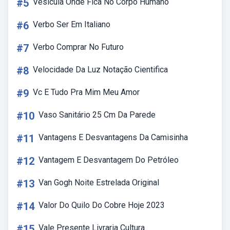
#5
Vesícula Onde Fica No Corpo Humano
#6
Verbo Ser Em Italiano
#7
Verbo Comprar No Futuro
#8
Velocidade Da Luz Notação Cientifica
#9
Vc E Tudo Pra Mim Meu Amor
#10
Vaso Sanitário 25 Cm Da Parede
#11
Vantagens E Desvantagens Da Camisinha
#12
Vantagem E Desvantagem Do Petróleo
#13
Van Gogh Noite Estrelada Original
#14
Valor Do Quilo Do Cobre Hoje 2023
#15
Vale Presente Livraria Cultura