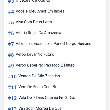
#3
X Vezes X é Quanto
#4
Você é Meu Amor Em Inglês
#5
Viva Com Deus Letra
#6
Vitoria Regia Da Amazonia
#7
Vitaminas Essenciais Para O Corpo Humano
#8
Verbo Levar No Futuro
#9
Verbo Beber No Passado E Futuro
#10
Ventos De São Zacarias
#11
Vem De Enem Com Br
#12
Vela De 7 Dias Queima Em 3 Dias
#13
Van Gogh Morreu De Que